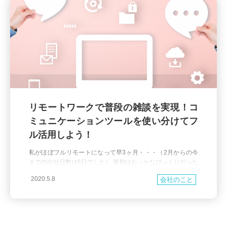
リモートワークで普段の雑談を実現！コ
ミュニケーションツールを使い分けてフ
ル活用しよう！
私がほぼフルリモートになって早3ヶ月・・・（2月からの今
までの出社日数は6日でした） 最初はおっかなびっくりだった
リモートでのコミュニケーションですが、、 ラクーンがリモ
2020.5.8
会社のこと
ート推奨になったのが1月27日からで、相当早い段階だったと
いうこともあり どんどんリモートでコミュニケーションを行
うナレッジが成熟してきました。 最近では勉強会や飲み会も
オンラインにて滞りなくできています！ とはいえ非常事態宣
言