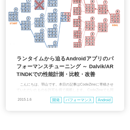
ランタイムから迫るAndroidアプリのパ
フォーマンスチューニング ～ Dalvik/AR
T/NDKでの性能計測・比較・改善
こんにちは、羽山です。本日の記事はCodeZineに寄稿させ
ていただいたものを許可を得て掲載します。 CodeZineでも同
じ内容を掲載しておりますので、そちらでも閲覧できます。 h
2015.1.6
開発
パフォーマンス
Android
ttp://codezine.jp/article/detail/8333 Androidアプリのチューニ
ングについての情報を詰め込んでいます、是非ご一読いただ
けたらと思います。ソースコードはGitHub(Andro