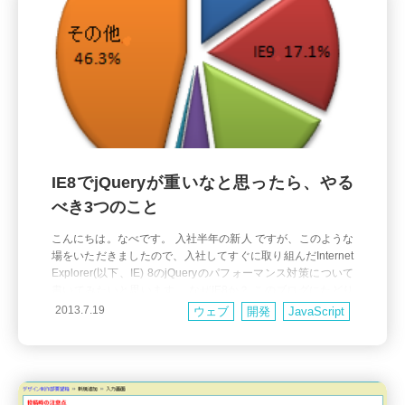
IE8でjQueryが重いなと思ったら、やる
べき3つのこと
こんにちは。なべです。 入社半年の新人 ですが、このような
場をいただきましたので、入社してすぐに取り組んだInternet
Explorer(以下、IE) 8のjQueryのパフォーマンス対策について
書いてみたいと思います。 なぜIE8か？ このブログにたどり
着くような方はHTML5をいじってみたり、普段使用するブラ
2013.7.19
ウェブ
開発
JavaScript
ウザもFirefoxやChro