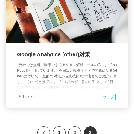
Google Analytics (other)対策
弊社では無料で利用できるアクセス解析ツールのGoogle Ana
lyticsを利用しています。 今回は大規模サイトで問題になる(ot
her)について一般的な対策から裏技的な方法までご紹介しま
す。 (other)とは Google Analyticsが一意のURLとして1日に
認識できるのは50,000URLまでです。それを超えた場合、ペ
ージビューの低いURLから優先的に(other
2012.7.30
ウェブ
1
2
3