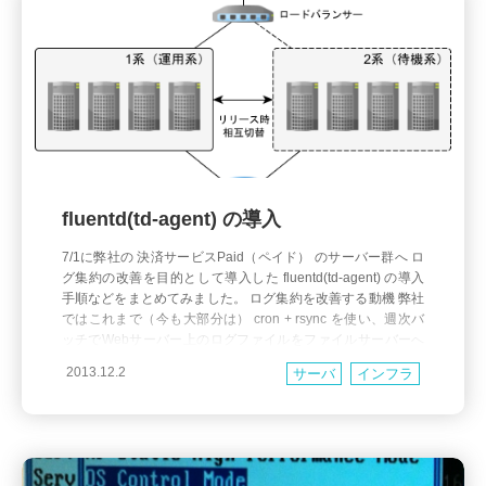
fluentd(td-agent) の導入
7/1に弊社の 決済サービスPaid（ペイド） のサーバー群へ ロ
グ集約の改善を目的として導入した fluentd(td-agent) の導入
手順などをまとめてみました。 ログ集約を改善する動機 弊社
ではこれまで（今も大部分は） cron + rsync を使い、週次バ
ッチでWebサーバー上のログファイルをファイルサーバーへ
転送することで一応の集約をさせてきました。 （集約という
2013.12.2
サーバ
インフラ
よりはバ