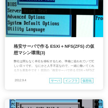
格安サーバで作る ESXi＋NFS(ZFS) の仮
想マシン環境(3)
弊社は間もなく本社を移転するため、準備に追われていて忙
しい日々です。 なにかと人手不足なので、一緒に働いてくれ
る方を募集中です！ 前回の「格安サーバで作る ESXi＋NFS(Z
FS) の仮想マシン環境(2)」に引き続き、今回はいよいよ「仮
想マシンホストサーバ」を構築し、仮想マシンを作ってベン
2012.9.4
サーバ
インフラ
仮想化
チマークをとりたいと思います。 3回目になりますこのお題
も、今回で最後です。張