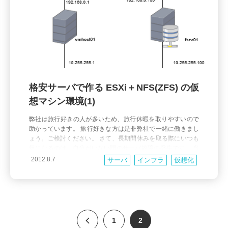
格安サーバで作る ESXi＋NFS(ZFS) の仮
想マシン環境(1)
弊社は旅行好きの人が多いため、旅行休暇を取りやすいので
助かっています。 旅行好きな方は是非弊社で一緒に働きまし
ょう。ご検討ください。 さて、長期間休みを取る際にいつも
気になるのは、自分がいない間のサーバ故障の発生です。 当
然ながら冗長化ができている公開系に比べると、どうしても
2012.8.7
サーバ
インフラ
仮想化
対策が後回しになりがちな開発系や、 ちょっとした社内サー
バがこういう時に限って壊れたりするも
1
2