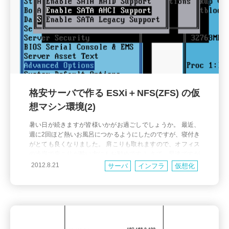
格安サーバで作る ESXi＋NFS(ZFS) の仮
想マシン環境(2)
暑い日が続きますが皆様いかがお過ごしでしょうか。 最近、
週に2回ほど熱いお風呂につかるようにしたのですが、寝付き
がとても良くなりました。 肩こりも取れますので、オフィス
の冷房で肩こりが酷い方にもお勧めです！ さて、早速ですが
前回の「格安サーバで作る ESXi＋NFS(ZFS) の仮想マシン環
2012.8.21
サーバ
インフラ
仮想化
境(1)」の続きです。今回は実際の構築に入っていきましょ
う。 まずは「NFS外部