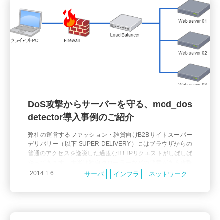
DoS攻撃からサーバーを守る、mod_dos
detector導入事例のご紹介
弊社の運営するファッション・雑貨向けB2Bサイトスーパー
デリバリー（以下 SUPER DELIVERY）にはブラウザからの
普通のアクセスを逸脱した過度なHTTPリクエストがしばしば
やってきます。大半は独自クローラーなどの悪意がある攻撃
とは言えないものですがサイトに与える負荷は高く対応の必
2014.1.6
サーバ
インフラ
ネットワーク
要がありました。 今回の記事では弊社で行ったDoS攻撃対策
の顛末をお送りします。 記事の性質上、設定内容