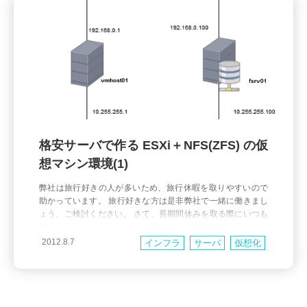
格安サーバで作る ESXi＋NFS(ZFS) の仮
想マシン環境(1)
弊社は旅行好きの人が多いため、旅行休暇を取りやすいので
助かっています。 旅行好きな方は是非弊社で一緒に働きまし
ょう。ご検討ください。 さて、長期間休みを取る際にいつも
気になるのは、自分がいない間のサーバ故障の発生です。 当
然ながら冗長化ができている公開系に比べると、どうしても
2012.8.7
インフラ
サーバ
仮想化
対策が後回しになりがちな開発系や、 ちょっとした社内サー
バがこういう時に限って壊れたりするも