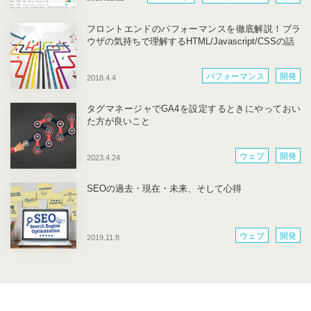
フロントエンドのパフォーマンスを徹底解説！ブラ
ウザの気持ちで理解するHTML/Javascript/CSSの話
パフォーマンス
開発
2018.4.4
タグマネージャでGA4を設定するときにやっておい
た方が良いこと
ウェブ
開発
2023.4.24
SEOの過去・現在・未来、そして心得
ウェブ
開発
2019.11.8