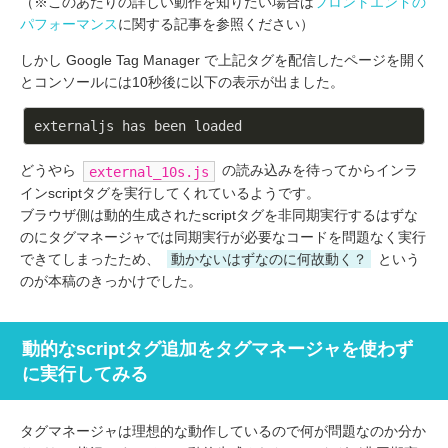
（※このあたりの詳しい動作を知りたい場合は
フロントエンドの
パフォーマンス
に関する記事を参照ください）
しかし Google Tag Manager で上記タグを配信したページを開く
とコンソールには10秒後に以下の表示が出ました。
どうやら
の読み込みを待ってからインラ
external_10s.js
インscriptタグを実行してくれているようです。
ブラウザ側は動的生成されたscriptタグを非同期実行するはずな
のにタグマネージャでは同期実行が必要なコードを問題なく実行
できてしまったため、
動かないはずなのに何故動く？
という
のが本稿のきっかけでした。
動的なscriptタグ追加をタグマネージャを使わず
に実行してみる
タグマネージャは理想的な動作しているので何が問題なのか分か