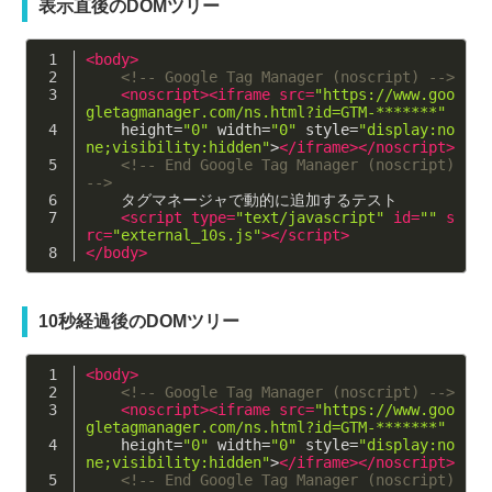
表示直後のDOMツリー
<
body
>
<!-- Google Tag Manager (noscript) -->
<
noscript
>
<
iframe
src
=
"https://www.goo
gletagmanager.com/ns.html?id=GTM-*******"
height
=
"0"
width
=
"0"
style
=
"display:no
ne;visibility:hidden"
>
</
iframe
>
</
noscript
>
<!-- End Google Tag Manager (noscript) 
-->
    タグマネージャで動的に追加するテスト
<
script
type
=
"text/javascript"
id
=
""
s
rc
=
"external_10s.js"
>
</
script
>
</
body
>
10秒経過後のDOMツリー
<
body
>
<!-- Google Tag Manager (noscript) -->
<
noscript
>
<
iframe
src
=
"https://www.goo
gletagmanager.com/ns.html?id=GTM-*******"
height
=
"0"
width
=
"0"
style
=
"display:no
ne;visibility:hidden"
>
</
iframe
>
</
noscript
>
<!-- End Google Tag Manager (noscript) 