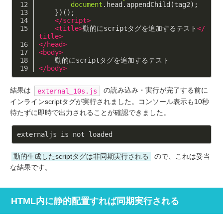
document
.head.appendChild(tag2);
    })();
</
script
>
<
title
>
動的にscriptタグを追加するテスト
</
title
>
</
head
>
<
body
>
    動的にscriptタグを追加するテスト
</
body
>
結果は
の読み込み・実行が完了する前に
external_10s.js
インラインscriptタグが実行されました。コンソール表示も10秒
待たずに即時で出力されることが確認できました。
動的生成したscriptタグは非同期実行される
ので、これは妥当
な結果です。
HTML内に静的配置すれば同期実行される