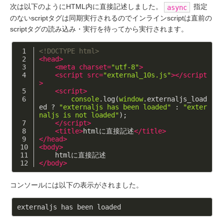
次は以下のようにHTML内に直接記述しました。
指定
async
のないscriptタグは同期実行されるのでインラインscriptは直前の
scriptタグの読み込み・実行を待ってから実行されます。
<!DOCTYPE html>
<
head
>
<
meta
charset
=
"utf-8"
>
<
script
src
=
"external_10s.js"
>
</
script
>
<
script
>
console
.log(
window
.externaljs_load
ed ? 
"externaljs has been loaded"
 : 
"exter
naljs is not loaded"
);
</
script
>
<
title
>
htmlに直接記述
</
title
>
</
head
>
<
body
>
    htmlに直接記述
</
body
>
コンソールには以下の表示がされました。