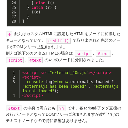
    } 
else
 f()
  } 
catch
 (r) {
    I(g)
  }
}
配列はカスタムHTMLに設定したHTMLをノードに変換した
e
キューとなっていて、
で取り出された先頭のノー
e.shift()
ドがDOMツリーに追加されます。
例えば以下のカスタムHTMLの場合は
,
,
script
#text
,
の4つのノードに分割されました。
script
#text
<
script
src
=
"external_10s.js"
>
</
script
>
<
script
>
console
.log(
window
.externaljs_loaded ? 
"externaljs has been loaded"
 : 
"externaljs 
is not loaded"
);
</
script
>
の中身は両方とも
です。各script終了タグ直後の
#text
\n
改行がノードとなってDOMツリーに追加されますが改行だけの
テキストノードなので特に影響はありません。