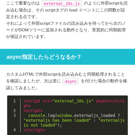
ここで重要なのは
のように外部scriptを読
external_10s.js
み込む場合は、その scriptタグの load イベントにこの関数が設
定される点です。
それによって外部scriptファイルの読み込みを待ってから次のノ
ードがDOMツリーに追加される動作となり、実質的に同期処理
が保証されています。
async指定したらどうなるか？
カスタムHTMLで外部scriptを読み込みむと同期処理されること
を確認しましたが、次は逆に
を付けた場合の動作を確
async
認してみました。
<
script
src
=
"external_10s.js"
async
>
</
scri
pt
>
<
script
>
console
.log(
window
.externaljs_loaded ? 
"externaljs has been loaded"
 : 
"externaljs 
is not loaded"
);
</
script
>