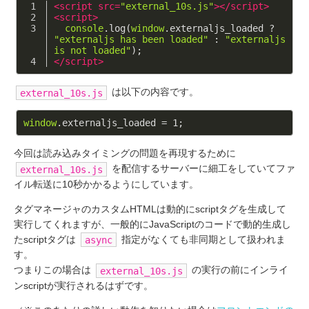
<
script
src
=
"external_10s.js"
>
</
script
>
<
script
>
console
.log(
window
.externaljs_loaded ? 
"externaljs has been loaded"
 : 
"externaljs 
is not loaded"
);
</
script
>
は以下の内容です。
external_10s.js
window
.externaljs_loaded = 
1
今回は読み込みタイミングの問題を再現するために
を配信するサーバーに細工をしていてファ
external_10s.js
イル転送に10秒かかるようにしています。
タグマネージャのカスタムHTMLは動的にscriptタグを生成して
実行してくれますが、一般的にJavaScriptのコードで動的生成し
たscriptタグは
指定がなくても非同期として扱われま
async
す。
つまりこの場合は
の実行の前にインライ
external_10s.js
ンscriptが実行されるはずです。