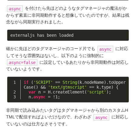
を付けたら先ほどのようなタグマネージャの魔法がか
async
からず素直に非同期動作すると想像していたのですが、結果は残
念ながら同期実行されました。
確かに先ほどのタグマネージャのコード片でも
に対応
async
してそうな雰囲気はないし、以下のように強制的に
に設定しているあたりから非同期動作は対応し
async=false
ていないようです。
if
 (
'SCRIPT'
 == 
String
(k.nodeName).toUpper
Case() && 
'text/gtmscript'
 == k.type) {
var
 n = H.createElement(
'script'
);
  n.
async
 = !
1
;
非同期で読み込みたいタグはタグマネージャから別のカスタムH
TMLで配信すればよいだけなので、わざわざ
に対応し
async
ていないのは仕方なさそうです。