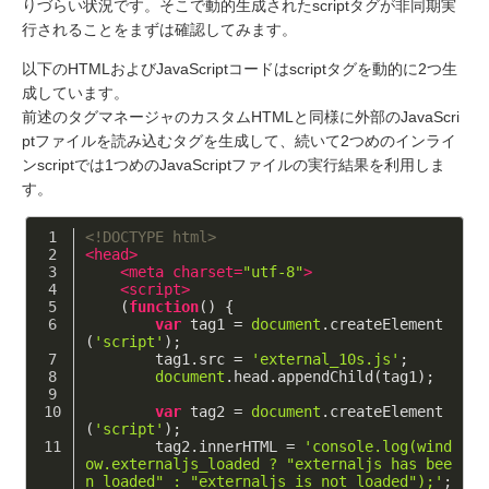
りづらい状況です。そこで動的生成されたscriptタグが非同期実
行されることをまずは確認してみます。
以下のHTMLおよびJavaScriptコードはscriptタグを動的に2つ生
成しています。
前述のタグマネージャのカスタムHTMLと同様に外部のJavaScri
ptファイルを読み込むタグを生成して、続いて2つめのインライ
ンscriptでは1つめのJavaScriptファイルの実行結果を利用しま
す。
<!DOCTYPE html>
<
head
>
<
meta
charset
=
"utf-8"
>
<
script
>
    (
function
(
) 
{
var
 tag1 = 
document
.createElement
(
'script'
);
        tag1.src = 
'external_10s.js'
;
document
.head.appendChild(tag1);
var
 tag2 = 
document
.createElement
(
'script'
);
        tag2.innerHTML = 
'console.log(wind
ow.externaljs_loaded ? "externaljs has bee
n loaded" : "externaljs is not loaded");'
;