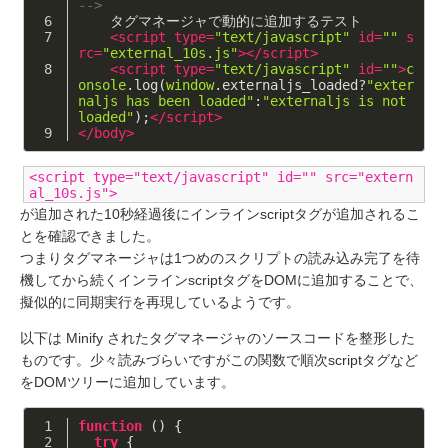
-->
    タグマネージャで動的に追加するテスト
<
script
type
=
"text/javascript"
id
=
""
s
rc
=
"external_10s.js"
>
</
script
>
<
script
type
=
"text/javascript"
id
=
""
>
c
onsole
.log(
window
.externaljs_loaded?
"exter
naljs has been loaded"
:
"externaljs is not 
loaded"
);
</
script
>
</
body
>
<script type="text/javascript" id="" src="extern
al_10s.js">
が追加された10秒経過後にインラインscriptタグが追加されるこ
とを確認できました。
つまりタグマネージャは1つめのスクリプトの読み込み完了を待
機してから続くインラインscriptタグをDOMに追加することで、
擬似的に同期実行を再現しているようです。
以下は Minify されたタグマネージャのソースコードを整形した
ものです。少々読みづらいですがこの関数で順次scriptタグなど
をDOMツリーに追加しています。
function
 (
) 
{
try
 {