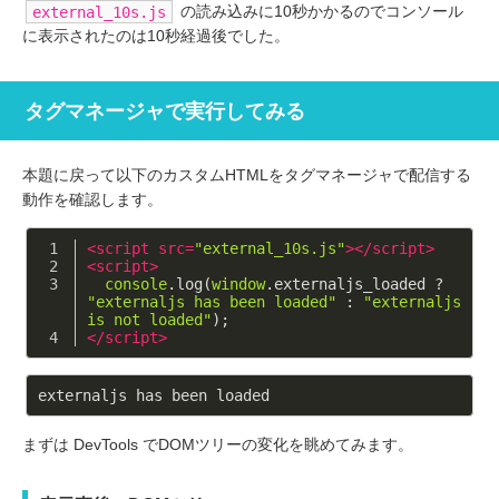
の読み込みに10秒かかるのでコンソール
external_10s.js
に表示されたのは10秒経過後でした。
タグマネージャで実行してみる
本題に戻って以下のカスタムHTMLをタグマネージャで配信する
動作を確認します。
<
script
src
=
"external_10s.js"
>
</
script
>
<
script
>
console
.log(
window
.externaljs_loaded ? 
"externaljs has been loaded"
 : 
"externaljs 
is not loaded"
);
</
script
>
まずは DevTools でDOMツリーの変化を眺めてみます。