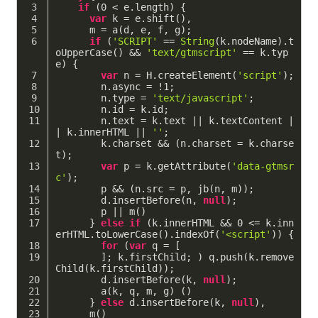
if
 (
0
 < e.length) {
var
 k = e.shift(),
      m = a(d, e, f, g);
if
 (
'SCRIPT'
 == 
String
(k.nodeName).t
oUpperCase() && 
'text/gtmscript'
 == k.typ
e) {
var
 n = H.createElement(
'script'
);
        n.async = !
1
;
        n.type = 
'text/javascript'
;
        n.id = k.id;
        n.text = k.text || k.textContent |
| k.innerHTML || 
''
;
        k.charset && (n.charset = k.charse
t);
var
 p = k.getAttribute(
'data-gtmsr
c'
);
        p && (n.src = p, jb(n, m));
        d.insertBefore(n, 
null
);
        p || m()
      } 
else
if
 (k.innerHTML && 
0
 <= k.inn
erHTML.toLowerCase().indexOf(
'<script'
)) {
for
 (
var
 q = [
        ]; k.firstChild; ) q.push(k.remove
Child(k.firstChild));
        d.insertBefore(k, 
null
);
        a(k, q, m, g) ()
      } 
else
 d.insertBefore(k, 
null
),
      m()