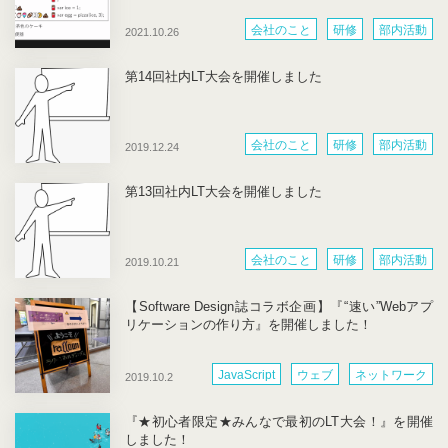
会社のこと
研修
部内活動
2021.10.26
第14回社内LT大会を開催しました
会社のこと
研修
部内活動
2019.12.24
第13回社内LT大会を開催しました
会社のこと
研修
部内活動
2019.10.21
【Software Design誌コラボ企画】『“速い”Webアプ
リケーションの作り方』を開催しました！
JavaScript
ウェブ
ネットワーク
2019.10.2
パフォーマンス
社外活動
『★初心者限定★みんなで最初のLT大会！』を開催
しました！