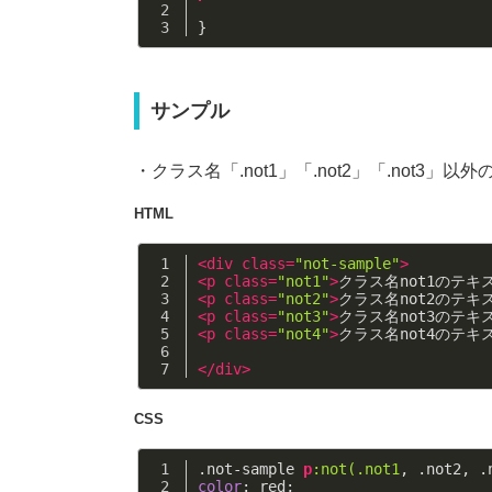
}
サンプル
・クラス名「.not1」「.not2」「.not3」
HTML
<
div
class
=
"not-sample"
>
<
p
class
=
"not1"
>
クラス名not1のテキ
<
p
class
=
"not2"
>
クラス名not2のテキ
<
p
class
=
"not3"
>
クラス名not3のテキ
<
p
class
=
"not4"
>
クラス名not4のテキ
</
div
>
CSS
.not-sample
p
:not(.not1
, 
.not2
, 
.
color
: red;