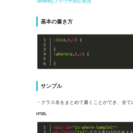
:where()ブラウザ対応状況
基本の書き方
:is(a
,
b
,
c
) {
}
:where(a
,
b
,
c
) {
}
サンプル
・クラス名をまとめて書くことができ、全ての
HTML
<
div
id
=
"is-where-Sample1"
>
<
p
class
=
"is1"
>
クラス名is1のテキス