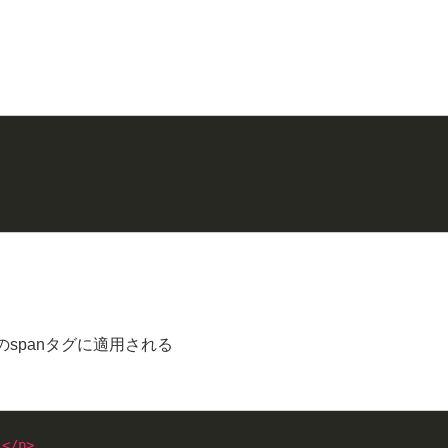
spanタグに適用される
ト
</
p
>