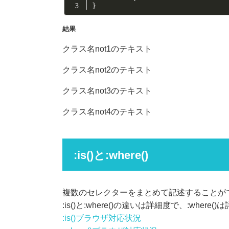
}
結果
クラス名not1のテキスト
クラス名not2のテキスト
クラス名not3のテキスト
クラス名not4のテキスト
:is()と:where()
複数のセレクターをまとめて記述することが
:is()と:where()の違いは詳細度で、:wher
:is()ブラウザ対応状況