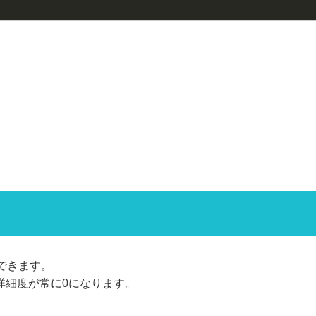
できます。
e()は詳細度が常に0になります。