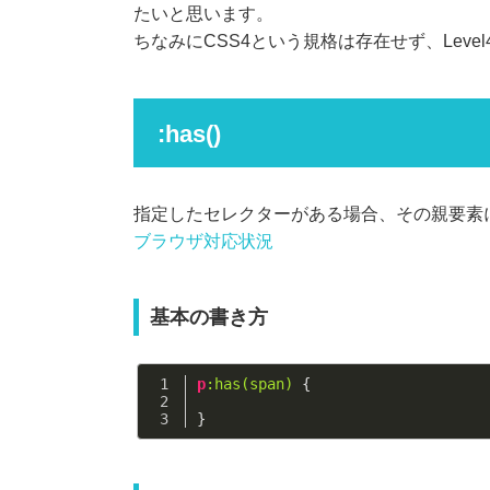
たいと思います。
ちなみにCSS4という規格は存在せず、Leve
:has()
指定したセレクターがある場合、その親要素
ブラウザ対応状況
基本の書き方
p
:has(span)
 {
}