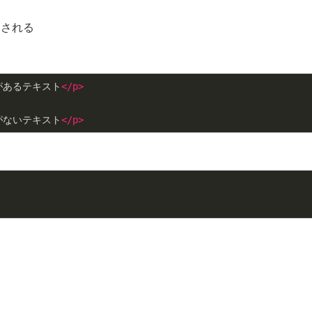
用される
があるテキスト
</
p
>
がないテキスト
</
p
>