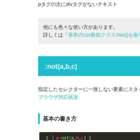
pタグの次にdivタグがないテキスト
他にも色々な使い方があります。
詳しくは「
基本のcss疑似クラス:has()
:not(a,b,c)
指定したセレクターに一致しない要素にスタ
ブラウザ対応状況
基本の書き方
p
:not(a
,
b
,
c
) {