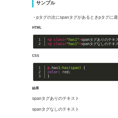
サンプル
・pタグの次にspanタグがあるときpタグに
HTML
<
p
class
=
"has1"
>
spanタグありのテキ
<
p
class
=
"has1"
>
spanタグなしのテキ
CSS
p
.has1
:has(span)
 {
color
: red;
}
結果
spanタグありのテキスト
spanタグなしのテキスト