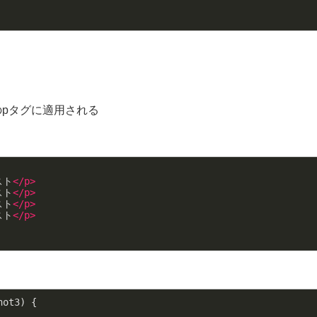
以外のpタグに適用される
スト
</
p
>
スト
</
p
>
スト
</
p
>
スト
</
p
>
not3
) {