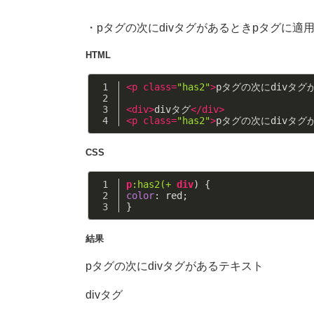
・pタグの次にdivタグがあるときpタグに適
HTML
<
p
class
=
"has2"
>
pタグの次にdivタグ
<
div
>
divタグ
</
div
>
<
p
class
=
"has2"
>
pタグの次にdivタグ
CSS
p
:has2(+
div
) {
color
: red;
}
結果
pタグの次にdivタグがあるテキスト
divタグ