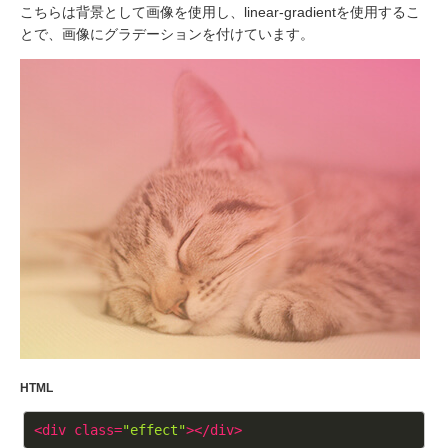
こちらは背景として画像を使用し、linear-gradientを使用するこ
とで、画像にグラデーションを付けています。
HTML
<
div
class
=
"effect"
>
</
div
>