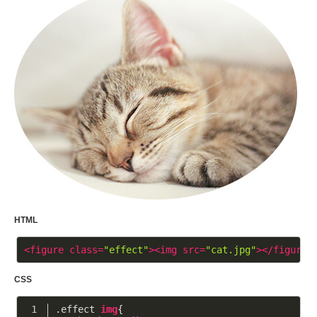
HTML
<
figure
class
=
"effect"
>
<
img
src
=
"cat.jpg"
>
</
figure
>
CSS
.effect
img
{