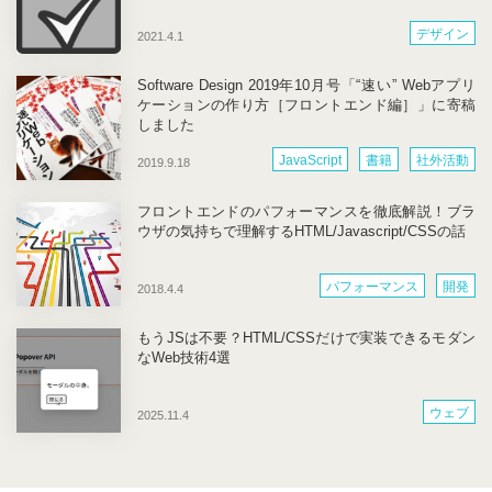
デザイン
2021.4.1
Software Design 2019年10月号「“速い” Webアプリ
ケーションの作り方［フロントエンド編］」に寄稿
しました
JavaScript
書籍
社外活動
2019.9.18
開発
フロントエンドのパフォーマンスを徹底解説！ブラ
ウザの気持ちで理解するHTML/Javascript/CSSの話
パフォーマンス
開発
2018.4.4
もうJSは不要？HTML/CSSだけで実装できるモダン
なWeb技術4選
ウェブ
2025.11.4