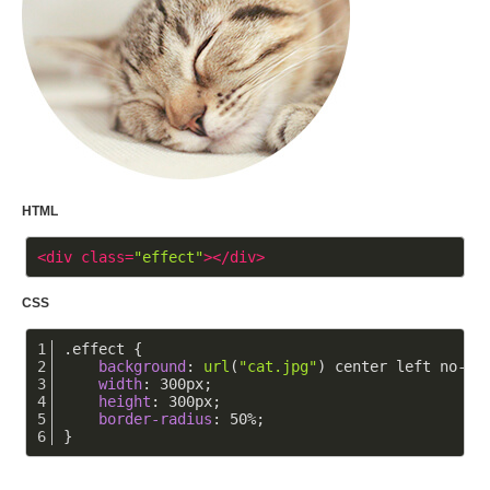
HTML
<
div
class
=
"effect"
>
</
div
>
CSS
.effect
 {
background
: 
url
(
"cat.jpg"
) center left no-re
width
: 
300px
;
height
: 
300px
;
border-radius
: 
50%
;
}