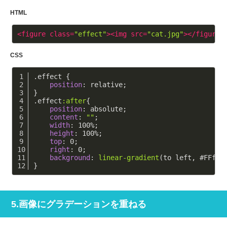
HTML
<
figure
class
=
"effect"
>
<
img
src
=
"cat.jpg"
>
</
figure
>
CSS
.effect
 {
position
: relative;
}
.effect
:after
{
position
: absolute;
content
: 
""
;
width
: 
100%
;
height
: 
100%
;
top
: 
0
;
right
: 
0
;
background
: 
linear-gradient
(to left, #FFf 5
}
5.画像にグラデーションを重ねる