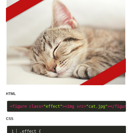
HTML
<
figure
class
=
"effect"
>
<
img
src
=
"cat.jpg"
>
</
figure
>
CSS
.effect
 {