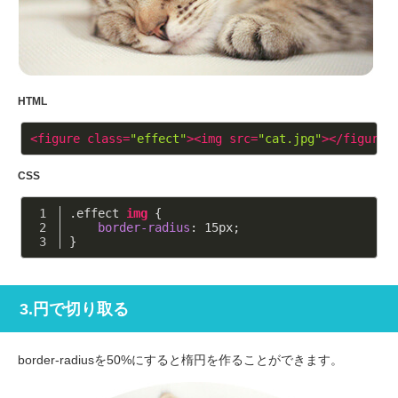
HTML
<
figure
class
=
"effect"
>
<
img
src
=
"cat.jpg"
>
</
figure
>
CSS
.effect
img
 {
border-radius
: 
15px
;
}
3.円で切り取る
border-radiusを50%にすると楕円を作ることができます。