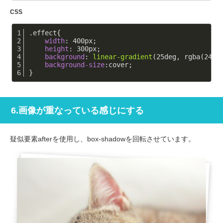
CSS
.effect
{
width
: 
400px
;
height
: 
300px
;
background
: 
linear-gradient
(25deg, rgba(242,
background-size
:cover;
}
6.画像が重なっている感じにする
疑似要素afterを使用し、box-shadowを回転させています。