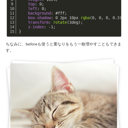
top
: 
0
;
left
: 
0
;
background
: 
#fff
;
box-shadow
: 
0
2px
10px
rgba
(0, 0, 0, 0.3);
transform
: 
rotate
(3deg);
z-index
: -
1
;
}
ちなみに、beforeも使うと重なりをもう一枚増やすこともできま
す。