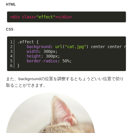
HTML
<
div
class
=
"effect"
>
</
div
>
CSS
.effect
 {
background
: 
url
(
"cat.jpg"
) center center no-
width
: 
300px
;
height
: 
300px
;
border-radius
: 
50%
;
}
また、backgroundの位置を調整するとちょうどいい位置で切り
取ることができます。