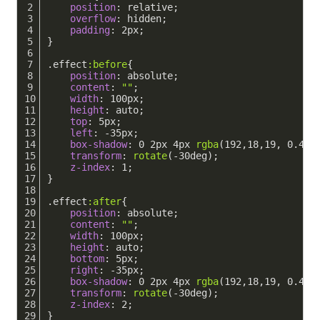
position
: relative;
overflow
: hidden;
padding
: 
2px
;
}
.effect
:before
{
position
: absolute;
content
: 
""
;
width
: 
100px
;
height
: auto;
top
: 
5px
;
left
: -
35px
;
box-shadow
: 
0
2px
4px
rgba
(192,18,19, 0.4);
transform
: 
rotate
(-30deg);
z-index
: 
1
;
}
.effect
:after
{
position
: absolute;
content
: 
""
;
width
: 
100px
;
height
: auto;
bottom
: 
5px
;
right
: -
35px
;
box-shadow
: 
0
2px
4px
rgba
(192,18,19, 0.4);
transform
: 
rotate
(-30deg);
z-index
: 
2
;
}