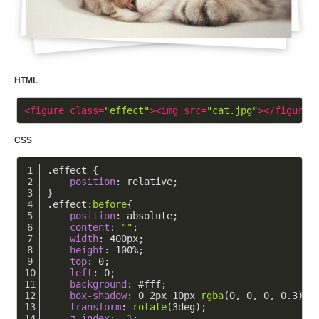
HTML
<
figure
class
=
"effect"
>
<
img
src
=
"cat.jpg"
>
</
figure
>
CSS
.effect
 {
position
: relative;
}
.effect
:before
{
position
: absolute;
content
: 
""
;
width
: 
400px
;
height
: 
100%
;
top
: 
0
;
left
: 
0
;
background
: 
#fff
;
box-shadow
: 
0
2px
10px
rgba
(0, 0, 0, 0.3);
transform
: 
rotate
(3deg);
z-index
: -
1
;