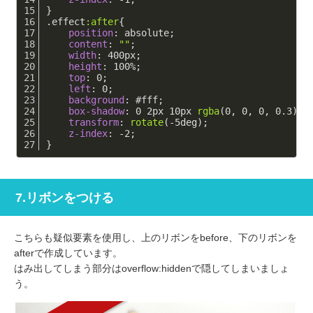
}
.effect
:after
{
position
: absolute;
content
: 
""
;
width
: 
400px
;
height
: 
100%
;
top
: 
0
;
left
: 
0
;
background
: 
#fff
;
box-shadow
: 
0
2px
10px
rgba
(0, 0, 0, 0.3);
transform
: 
rotate
(-5deg);
z-index
: -
2
;
}
7.リボンをつける
こちらも疑似要素を使用し、上のリボンをbefore、下のリボンを
afterで作成しています。
はみ出してしまう部分はoverflow:hiddenで隠してしまいましょ
う。