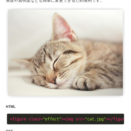
角度や透明度なども簡単に変更できるため便利です。
HTML
<
figure
class
=
"effect"
>
<
img
src
=
"cat.jpg"
>
</
figure
>