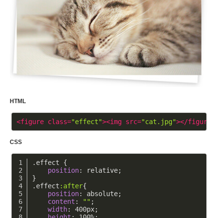
HTML
<
figure
class
=
"effect"
>
<
img
src
=
"cat.jpg"
>
</
figure
>
CSS
.effect
 {
position
: relative;
}
.effect
:after
{
position
: absolute;
content
: 
""
;
width
: 
400px
;
height
: 
100%
;