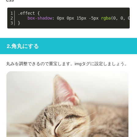
CSS
.effect
 {
box-shadow
: 
0px
0px
15px
 -
5px
rgba
(0, 0, 0, 
}
2.角丸にする
丸みを調整できるので重宝します。imgタグに設定しましょう。