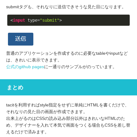
submitタグも、それなりに送信できそうな見た目になります。
<
input
 type=
"submit"
>
普通のアプリケーションを作成するのに必要なtableやinputなど
は、きれいに表示できます。
公式のgithub pages
に一通りのサンプルがのっています。
まとめ
tacitを利用すればstyle指定をせずに単純にHTMLを書くだけで、
それなりの見た目の画面が作成できます。
出来上がるのはCSSの読み込み部分以外はきれいなHTMLのた
め、デザイナーを入れて本気で画面をつくる場合もCSSを差し替
えるだけで済みます。