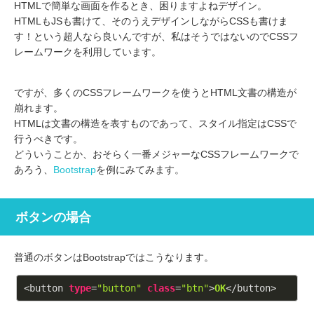
HTMLで簡単な画面を作るとき、困りますよねデザイン。
HTMLもJSも書けて、そのうえデザインしながらCSSも書けま
す！という超人なら良いんですが、私はそうではないのでCSSフ
レームワークを利用しています。
ですが、多くのCSSフレームワークを使うとHTML文書の構造が
崩れます。
HTMLは文書の構造を表すものであって、スタイル指定はCSSで
行うべきです。
どういうことか、おそらく一番メジャーなCSSフレームワークで
あろう、
Bootstrap
を例にみてみます。
ボタンの場合
普通のボタンはBootstrapではこうなります。
<button 
type
=
"button"
class
=
"btn"
>
OK
</button>