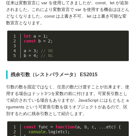
従来は変数宣言に var を使用してきましたが、const、let が追加
されました。これにより変数宣言で var を使用する機会はほとん
どなくなりました。const は上書き不可、 let は上書き可能な変
数宣言となります。
let
 a = 
1
;
const
 b = 
2
;
a = 
3
; 
// OK
b = 
4
; 
// NG
残余引数（レストパラメータ） ES2015
引数の数を固定ではなく、任意の数だけ渡すことが出来ます。使
用する場合はドット3つを変数の前に付けます。可変長引数とし
て紹介されている場合もありますが、JavaScript にはもともと a
rguments という可変長引数を扱うオブジェクトがあるので、区
別するために残余引数として紹介します。
const
 func = 
function
(
a, b, c, ...etc
) 
{
console
.log(etc);