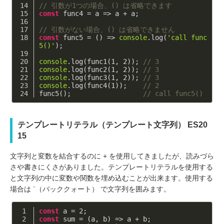
// 引数が1つの場合、() は省略できます
const
 func4 = 
a
 =>
 a + a;
// 引数がない場合、() は省略できません
const
 func5 = 
()
 =>
console
.log(
'call func
5()'
);
console
.log(func1(
1
, 
2
)); 
// 3
console
.log(func2(
1
, 
2
)); 
// 3
console
.log(func3(
1
, 
2
)); 
// 3
console
.log(func4(
1
));    
// 2
func5();                  
// call func5()
テンプレートリテラル（テンプレート文字列） ES20
15
文字列と変数を結合するのに + を使用してきましたが、読みづら
さや書きにくさがありました。テンプレートリテラルを使用する
と文字列の中に変数や関数を埋め込むことが出来ます。使用する
場合は `（バッククォート） で文字列を囲みます。
const
 a = 
2
;
const
 sum = 
(
a, b
) =>
 a + b;