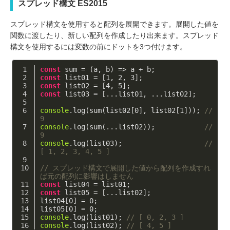
スプレッド構文 ES2015
スプレッド構文を使用すると配列を展開できます。展開した値を
関数に渡したり、新しい配列を作成したり出来ます。スプレッド
構文を使用するには変数の前にドットを3つ付けます。
const
 sum = 
(
a, b
) =>
 a + b;
const
 list01 = [
1
, 
2
, 
3
];
const
 list02 = [
4
, 
5
];
const
 list03 = [...list01, ...list02];
console
.log(sum(list02[
0
], list02[
1
])); 
// 
9
console
.log(sum(...list02));            
// 
9
console
.log(list03);                    
// 
[ 1, 2, 3, 4, 5 ]
// スプレッド構文で展開した値から配列を作成すれ
ば元の配列に影響はしません
const
 list04 = list01;
const
 list05 = [...list02];
list04[
0
] = 
0
;
list05[
0
] = 
0
;
console
.log(list01); 
// [ 0, 2, 3 ]
console
.log(list02); 
// [ 4, 5 ]