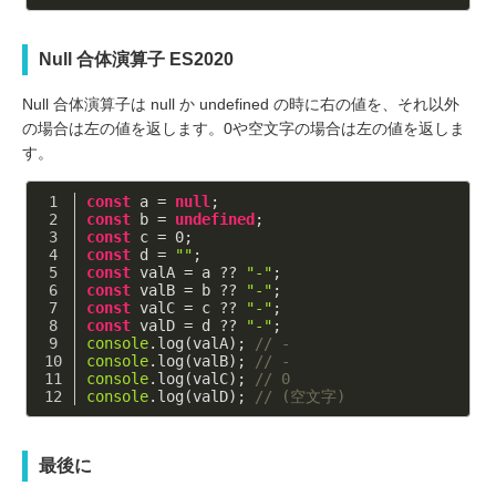
Null 合体演算子 ES2020
Null 合体演算子は null か undefined の時に右の値を、それ以外
の場合は左の値を返します。0や空文字の場合は左の値を返しま
す。
const
 a = 
null
;
const
 b = 
undefined
;
const
 c = 
0
;
const
 d = 
""
;
const
 valA = a ?? 
"-"
;
const
 valB = b ?? 
"-"
;
const
 valC = c ?? 
"-"
;
const
 valD = d ?? 
"-"
;
console
.log(valA); 
// -
console
.log(valB); 
// -
console
.log(valC); 
// 0
console
.log(valD); 
// (空文字)
最後に