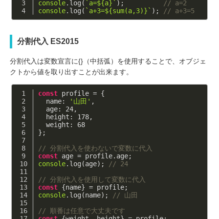
console
.log(
`a=
${a}
`
);          
// a=2
console
.log(
`a+3=
${sum(a,
3
)}
`
); 
// a+3=5
分割代入 ES2015
分割代入は変数宣言に{}（中括弧）を使用することで、オブジェ
クトから値を取り出すことが出来ます。
const
 profile = {
name
: 
'山田'
,
age
: 
24
,
height
: 
178
,
weight
: 
68
};
// 分割代入を使わないで変数に代入
const
 age = profile.age;
console
.log(age); 
// 24
// 分割代入を使用して変数に代入
const
 {name} = profile;
console
.log(name); 
// 山田
// 順番は任意で大丈夫です
const
 {weight, height} = profile;