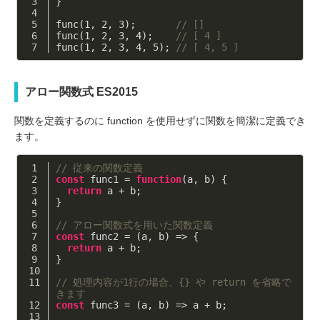
}
func(
1
, 
2
, 
3
);       
// []
func(
1
, 
2
, 
3
, 
4
);    
// [ 4 ]
func(
1
, 
2
, 
3
, 
4
, 
5
); 
// [ 4, 5 ]
アロー関数式 ES2015
関数を定義するのに function を使用せずに関数を簡潔に定義でき
ます。
// 従来の関数定義
const
 func1 = 
function
(
a, b
) 
{
return
 a + b;
}
// アロー関数式を用いた関数定義
const
 func2 = 
(
a, b
) =>
 {
return
 a + b;
}
// 処理内容が1行の場合、{} や return を省略で
きます
const
 func3 = 
(
a, b
) =>
 a + b;