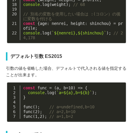
console
.log(weight); 
// 68
// 別名の変数を使用したい場合は :(コロン）の後
に変数を付ける
const
 {
age
: nenrei, 
height
: shinchou} = pr
ofile;
console
.log(
`
${nenrei}
,
${shinchou}
`
); 
// 2
4,178
デフォルト引数 ES2015
引数の値を省略した場合、デフォルトで代入される値を指定する
ことが出来ます。
const
 func = 
(
a, b=
10
) =>
 {
console
.log(
`a=
${a}
,b=
${b}
`
);
}
func();    
// a=undefined,b=10
func(
2
);   
// a=2,b=10
func(
1
,
2
); 
// a=1,b=2