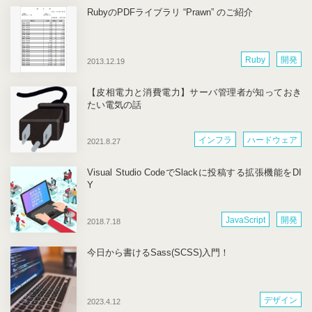
RubyのPDFライブラリ “Prawn” のご紹介
Ruby
開発
2013.12.19
【皮相電力と消費電力】サーバ管理者が知っておき
たい電気の話
インフラ
ハードウェア
2021.8.27
Visual Studio CodeでSlackに投稿する拡張機能をDI
Y
JavaScript
開発
2018.7.18
今日から書けるSass(SCSS)入門！
デザイン
2023.4.12