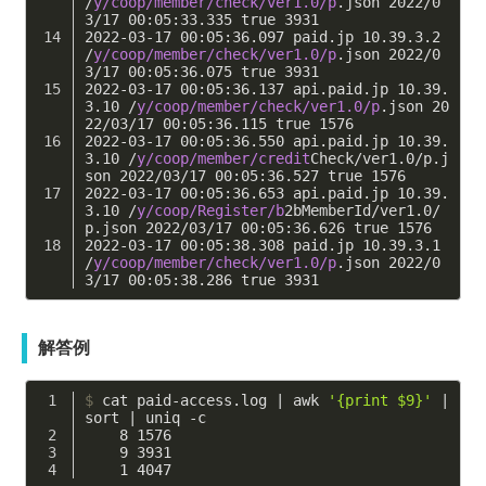
/
y/coop/member/check
/ver1.0/p
.json 
2022
/
0
3
/
17
00
:
05
:
33.335
 true 
3931
2022
-
03
-
17
00
:
05
:
36.097
 paid.jp 
10.39
.
3.2
/
y/coop/member/check
/ver1.0/p
.json 
2022
/
0
3
/
17
00
:
05
:
36.075
 true 
3931
2022
-
03
-
17
00
:
05
:
36.137
 api.paid.jp 
10.39
.
3.10
 /
y/coop/member/check
/ver1.0/p
.json 
20
22
/
03
/
17
00
:
05
:
36.115
 true 
1576
2022
-
03
-
17
00
:
05
:
36.550
 api.paid.jp 
10.39
.
3.10
 /
y/coop/member/credit
Check/ver1.
0
/p.j
son 
2022
/
03
/
17
00
:
05
:
36.527
 true 
1576
2022
-
03
-
17
00
:
05
:
36.653
 api.paid.jp 
10.39
.
3.10
 /
y/coop/Register/b
2bMemberId/ver1.
0
/
p.json 
2022
/
03
/
17
00
:
05
:
36.626
 true 
1576
2022
-
03
-
17
00
:
05
:
38.308
 paid.jp 
10.39
.
3.1
/
y/coop/member/check
/ver1.0/p
.json 
2022
/
0
3
/
17
00
:
05
:
38.286
 true 
3931
解答例
$
 cat paid-access.log | awk 
'{print $9}'
 | 
sort | uniq -c
    8 1576
    9 3931
    1 4047