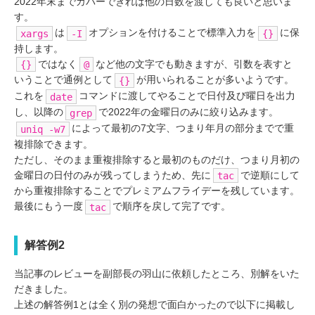
2022年末までカバーできれば他の日数を渡しても良いと思いま
す。
は
オプションを付けることで標準入力を
に保
xargs
-I
{}
持します。
ではなく
など他の文字でも動きますが、引数を表すと
{}
@
いうことで通例として
が用いられることが多いようです。
{}
これを
コマンドに渡してやることで日付及び曜日を出力
date
し、以降の
で2022年の金曜日のみに絞り込みます。
grep
によって最初の7文字、つまり年月の部分までで重
uniq -w7
複排除できます。
ただし、そのまま重複排除すると最初のものだけ、つまり月初の
金曜日の日付のみが残ってしまうため、先に
で逆順にして
tac
から重複排除することでプレミアムフライデーを残しています。
最後にもう一度
で順序を戻して完了です。
tac
解答例2
当記事のレビューを副部長の羽山に依頼したところ、別解をいた
だきました。
上述の解答例1とは全く別の発想で面白かったので以下に掲載し