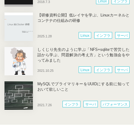
Linux
インフラ
2018.7.3
【研修資料公開】低レイヤを学ぶ、Linuxカーネルと
コンテナの仕組みの研修
Linux
インフラ
サーバ
2025.1.28
ネットワーク
研修
開発
しくじり先生のように学ぶ「NFS+sqliteで苦労した
話から学ぶ、問題解決の考え方」という勉強会をや
ってみました
Linux
インフラ
サーバ
2021.10.25
部内活動
開発
MySQLでプライマリキーをUUIDにする前に知って
おいて欲しいこと
インフラ
サーバ
パフォーマンス
2021.7.26
開発