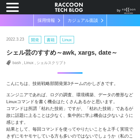
by
採用情報
カジュアル面談
2022.3.23
開発
書籍
Linux
シェル芸のすすめ～awk, xargs, date～
bash
Linux
シェルスクリプト
こんにちは、技術戦略部開発第3チームのかしざきです。
エンジニアであれば、ログの調査、環境構築、データの整形など
Linuxコマンドを書く機会はたくさんあるかと思います。
コマンドは所謂「枯れた技術」ですが、「枯れた技術」であるが
故に話題に上ることは少なく、集中的に学ぶ機会は少ないように
感じます。
結果として、毎回コマンドを使ってやりたいことを上手く実現で
きずにモヤモヤしている方も多いのではないでしょうか（私のこ