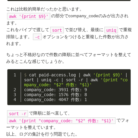
これは比較的簡単だったかと思います。
の部分でcompany_codeのみが出力され
awk '{print $9}'
ます。
これをパイプで渡して
で並び替え、最後に
で重複
sort
uniq
排除します。
オプションをつけると重複した件数が出力さ
-c
れます。
ちょっと不格好なので件数の降順に並べてフォーマットを整えて
みるとこんな感じでしょうか。
$
 cat paid-access.log | awk 
'{print $9}'
 | 
sort | uniq -c | sort -r | awk 
'{print "co
mpany_code: "$2" 件数: "$1}'
company_code: 3931 件数: 9
company_code: 1576 件数: 8
company_code: 4047 件数: 1
で降順に並べ直して、
sort -r
でフォ
awk '{print "company_code: "$2" 件数: "$1}'
ーマットを整えています。
以上、ログの集計を行う問題でした。