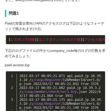
問題1
Paidの加盟企業向けAPIのアクセスログは下記のようなフォーマ
ットで残されます(※2)。
[
レスポンス日時
][
エンドポイントのホスト部
][
アクセス先のIP
下記のログファイルの中からcompany_code毎のログの行数を求
めてみましょう。
paid-access.log
2022
-
03
-
17
00
:
05
:
21.071
 api.paid.jp 
10.39
.
3.10
 /
y/coop/Register/b
2bMemberId/ver1.
0
/
p.json 
2022
/
03
/
17
00
:
05
:
21.042
 true 
1576
2022
-
03
-
17
00
:
05
:
21.082
 paid.jp 
10.39
.
3.2
/
y/coop/member/check
/ver1.0/p
.json 
2022
/
0
3
/
17
00
:
05
:
21.060
 true 
3931
2022
-
03
-
17
00
:
05
:
21.175
 api.paid.jp 
10.39
.
3.10
 /
y/coop/Register/b
2bMemberId/ver1.
0
/
p.json 
2022
/
03
/
17
00
:
05
:
21.148
 true 
1576