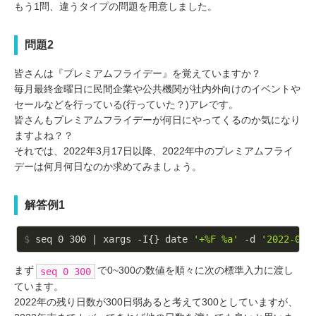
もう1問、違うタイプの問題を用意しました。
問題2
皆さんは『プレミアムフライデー』を覚えていますか？
毎月最終金曜日に民間企業や公共機関が社内外向けのイベントや
セールなどを行っている(行っていた？)アレです。
皆さんもプレミアムフライデーが何日にやってくるのか気になり
ますよね？？
それでは、2022年3月17日以降、2022年中のプレミアムフライ
デーは何月何日なのか求めてみましょう。
解答例1
$
 seq 0 300 | xargs -I{} date 
'+%F %a'
 -d 
'2022-03-
まず
で0~300の数値を順々に次の標準入力に渡し
seq 0 300
ています。
2022年の残り日数が300日弱あると考えて300としていますが、