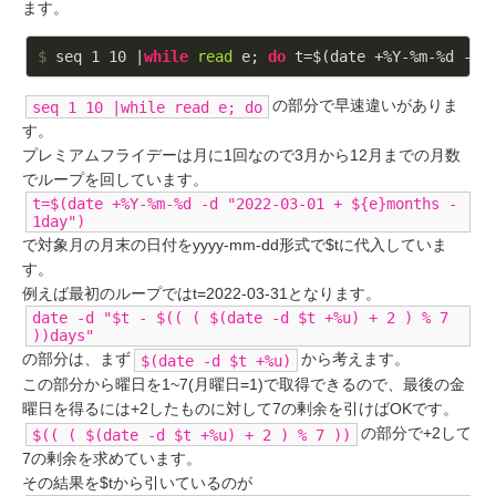
ます。
$
 seq 1 10 |
while
read
 e; 
do
 t=$(date +%Y-%m-%d -d 
の部分で早速違いがありま
seq 1 10 |while read e; do
す。
プレミアムフライデーは月に1回なので3月から12月までの月数
でループを回しています。
t=$(date +%Y-%m-%d -d "2022-03-01 + ${e}months -
1day")
で対象月の月末の日付をyyyy-mm-dd形式で$tに代入していま
す。
例えば最初のループではt=2022-03-31となります。
date -d "$t - $(( ( $(date -d $t +%u) + 2 ) % 7
))days"
の部分は、まず
から考えます。
$(date -d $t +%u)
この部分から曜日を1~7(月曜日=1)で取得できるので、最後の金
曜日を得るには+2したものに対して7の剰余を引けばOKです。
の部分で+2して
$(( ( $(date -d $t +%u) + 2 ) % 7 ))
7の剰余を求めています。
その結果を$tから引いているのが