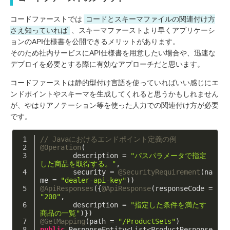
コードファーストでは
コードとスキーマファイルの関連付け方
さえ知っていれば
、スキーマファーストより早くアプリケーシ
ョンのAPI仕様書を公開できるメリットがあります。
そのため社内サービスにAPI仕様書を用意したい場合や、迅速な
デプロイを必要とする際に有効なアプローチだと思います。
コードファーストは静的型付け言語を使っていればいい感じにエ
ンドポイントやスキーマを生成してくれると思うかもしれません
が、やはりアノテーション等を使った人力での関連付け方が必要
です。
// Javaにおけるエンドポイント定義の例
@Operation
(
        description = 
"パスパラメータで指定
した商品を取得する。"
,
        security = 
@SecurityRequirement
(na
me = 
"dealer-api-key"
))
@ApiResponses
({
@ApiResponse
(responseCode = 
"200"
,
        description = 
"指定した条件を満たす
商品の一覧"
)})
@GetMapping
(path = 
"/ProductSets"
)
public
 ResponseEntity<List<ProductResponse