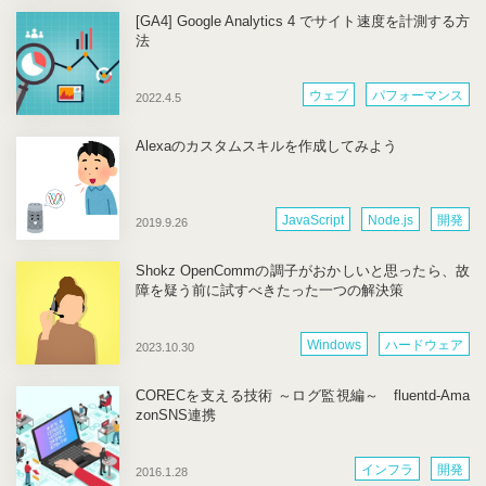
[GA4] Google Analytics 4 でサイト速度を計測する方
法
ウェブ
パフォーマンス
2022.4.5
Alexaのカスタムスキルを作成してみよう
JavaScript
Node.js
開発
2019.9.26
Shokz OpenCommの調子がおかしいと思ったら、故
障を疑う前に試すべきたった一つの解決策
Windows
ハードウェア
2023.10.30
CORECを支える技術 ～ログ監視編～ fluentd-Ama
zonSNS連携
インフラ
開発
2016.1.28