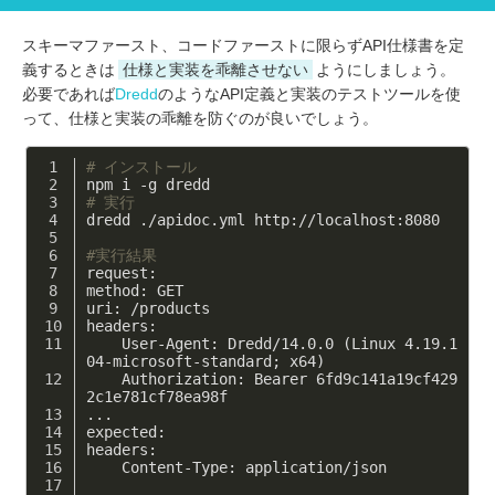
スキーマファースト、コードファーストに限らずAPI仕様書を定
義するときは
仕様と実装を乖離させない
ようにしましょう。
必要であれば
Dredd
のようなAPI定義と実装のテストツールを使
って、仕様と実装の乖離を防ぐのが良いでしょう。
# インストール
npm i -g dredd
# 実行
dredd ./apidoc.yml http://localhost:8080
#実行結果
request: 
method: GET
uri: /products
headers: 
    User-Agent: Dredd/14.0.0 (Linux 4.19.1
04-microsoft-standard; x64)
    Authorization: Bearer 6fd9c141a19cf429
2c1e781cf78ea98f
...
expected: 
headers: 
    Content-Type: application/json