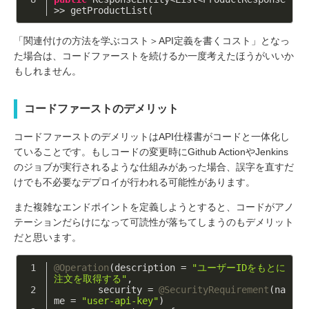
>> getProductList(
「関連付けの方法を学ぶコスト＞API定義を書くコスト」となっ
た場合は、コードファーストを続けるか一度考えたほうがいいか
もしれません。
コードファーストのデメリット
コードファーストのデメリットはAPI仕様書がコードと一体化し
ていることです。もしコードの変更時にGithub ActionやJenkins
のジョブが実行されるような仕組みがあった場合、誤字を直すだ
けでも不必要なデプロイが行われる可能性があります。
また複雑なエンドポイントを定義しようとすると、コードがアノ
テーションだらけになって可読性が落ちてしまうのもデメリット
だと思います。
@Operation
(description = 
"ユーザーIDをもとに
注文を取得する"
,
        security = 
@SecurityRequirement
(na
me = 
"user-api-key"
)