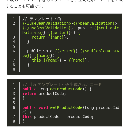
することも可能です。
// テンプレートの例
{{#useBeanValidation}
}
{{>beanValidation}
}
{{/useBeanValidation}
}  public 
{{>nullable
DataType}
} 
{{getter}
}() 
{
    return {{name}
};
  }
  public void 
{{setter}
}(
{{>nullableDataTy
pe}
} 
{{name}
}) 
{
    this.{{name}
} = 
{{name}
};
  }
// 上記テンプレートから生成されたコード
public
 Long 
getProductCode
()
{
return
 productCode;
}
public
void
setProductCode
(Long productCod
e)
{
this
.productCode = productCode;
}