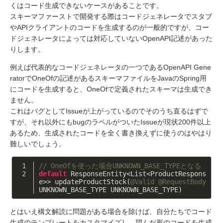
くはコード生成できないケースがあることです。
スキーマファーストで開発する際はコードジェネレータでスタブ
やAPIクライアントのコードを生成するのが一般的ですが、コー
ドジェネレータによっては対応していないOpenAPI記述があった
りします。
例えば代表的なコードジェネレータの一つであるOpenAPI Gene
ratorでOneOfの記述があるスキーマファイルをJavaのSpring用
にコードを生成すると、OneOfで定義されたスキーマは生成でき
ません。
これはバグとしてIssueが上がっているのでそのうち直るはずで
すが、それ以外にもbugのラベルがついたIssueが現状200件以上
あるため、生成されたコードを全く書き換えずに使うのはやはり
難しいでしょう。
// OneOfを使った場合UNKNOWN_BASE_TYPEとなる
default
 ResponseEntity<List<ProductRespons
e>> updateProductStock(
@Valid
@RequestBody
UNKNOWN_BASE_TYPE UNKNOWN_BASE_TYPE)
とはいえ構文解読に問題がある場合を除けば、自分たちでコード
生成のテンプレートをカスタマイズし、望んだ形のコードを生成