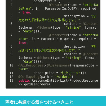
        parameters = {
@Parameter
(name = 
"orderDa
teFrom"
, in = ParameterIn.QUERY, required 
= 
true
,
                        description = 
"指
定された日付以降の注文を取得します。"
,
                        content = 
@Content
(schema = 
@Schema
(type = 
"string"
, format 
= 
"date"
))),
@Parameter
(name = 
"orderDa
teTo"
, in = ParameterIn.QUERY, required = 
true
,
                        description = 
"指
定された日付以前の注文を取得します。"
,
                        content = 
@Content
(schema = 
@Schema
(type = 
"string"
, format 
= 
"date"
)))},
@ApiResponses
({
@ApiResponse
(responseCode = 
"200"
,
        description = 
"注文データ"
)})
@GetMapping
(path = 
"/orders"
)
public
 ResponseEntity<List<ProductResponse
>> getUserOrders(
両者に共通する気をつけるべきこと