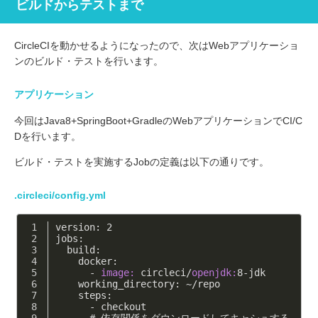
ビルドからテストまで
CircleCIを動かせるようになったので、次はWebアプリケーショ
ンのビルド・テストを行います。
アプリケーション
今回はJava8+SpringBoot+GradleのWebアプリケーションでCI/C
Dを行います。
ビルド・テストを実施するJobの定義は以下の通りです。
.circleci/config.yml
version: 2
jobs:
  build:
    docker:
      -
image:
 circleci/
openjdk:
8
-jdk
    working_directory: ~/repo
    steps: 
      -
 checkout 
      # 依存関係をダウンロードしてキャシュする