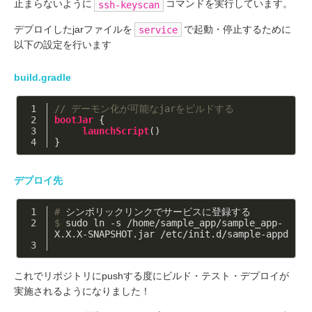
止まらないように
コマンドを実行しています。
ssh-keyscan
デプロイしたjarファイルを
で起動・停止するために
service
以下の設定を行います
build.gradle
// デーモン化が可能なjarをビルドする
bootJar
 {
launchScript
()
}
デプロイ先
#
 シンボリックリンクでサービスに登録する
$
 sudo ln -s /home/sample_app/sample_app-
X.X.X-SNAPSHOT.jar /etc/init.d/sample-appd
これでリポジトリにpushする度にビルド・テスト・デプロイが
実施されるようになりました！