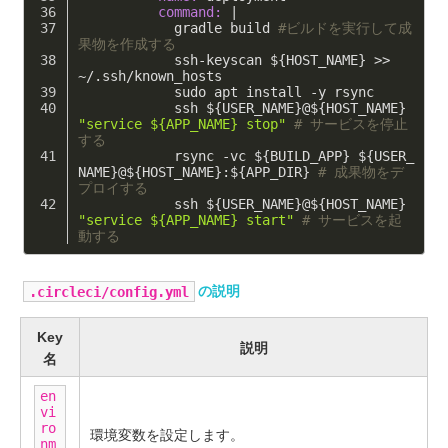
          command:
 |
            gradle build 
#ビルドを実行して成
果物を作成する
            ssh-keyscan ${HOST_NAME} >> 
~/.ssh/known_hosts
            sudo apt install -y rsync
            ssh ${USER_NAME}@${HOST_NAME} 
"service ${APP_NAME} stop"
# サービスを停止
する
            rsync -vc ${BUILD_APP} ${USER_
NAME}@${HOST_NAME}:${APP_DIR} 
# 成果物をデ
プロイする
            ssh ${USER_NAME}@${HOST_NAME} 
"service ${APP_NAME} start"
# サービスを起
動する
の説明
.circleci/config.yml
Key
説明
名
en
vi
ro
環境変数を設定します。
nm