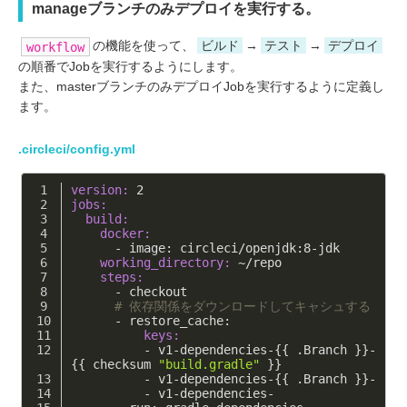
manageブランチのみデプロイを実行する。
の機能を使って、
ビルド
→
テスト
→
デプロイ
workflow
の順番でJobを実行するようにします。
また、masterブランチのみデプロイJobを実行するように定義し
ます。
.circleci/config.yml
version:
2
jobs:
  build:
    docker:
      - image: circleci/openjdk:
8
-jdk
    working_directory:
 ~/repo
    steps:
      - checkout 
# 依存関係をダウンロードしてキャシュする
      - restore_cache:
          keys:
          - v1-dependencies-{{ .Branch }}-
{{ checksum 
"build.gradle"
 }}
          - v1-dependencies-{{ .Branch }}-
          - v1-dependencies-