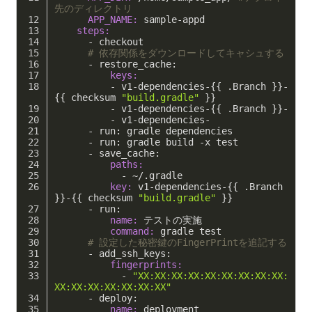
先のディレクトリ
      APP_NAME:
 sample-appd
    steps:
      - checkout 
# 依存関係をダウンロードしてキャシュする
      - restore_cache:
          keys:
          - v1-dependencies-{{ .Branch }}-
{{ checksum 
"build.gradle"
 }}
          - v1-dependencies-{{ .Branch }}-
          - v1-dependencies-
      - run: gradle dependencies
      - run: gradle build -x test
      - save_cache:
          paths:
            - ~/.gradle
          key:
 v1-dependencies-{{ .Branch 
}}-{{ checksum 
"build.gradle"
 }}
      - run: 
          name:
 テストの実施
          command:
 gradle test
# 設定した秘密鍵のFingerPrintを追記する
      - add_ssh_keys:
          fingerprints:
            - 
"XX:XX:XX:XX:XX:XX:XX:XX:XX:
XX:XX:XX:XX:XX:XX:XX"
      - deploy:
          name:
 deployment