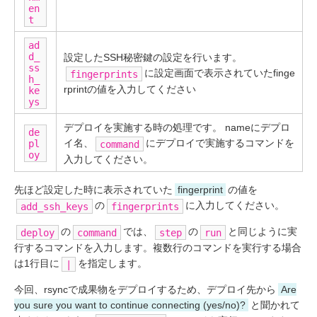
en
t
ad
d_
設定したSSH秘密鍵の設定を行います。
ss
に設定画面で表示されていたfinge
fingerprints
h_
rprintの値を入力してください
ke
ys
デプロイを実施する時の処理です。 nameにデプロ
de
イ名、
にデプロイで実施するコマンドを
pl
command
oy
入力してください。
先ほど設定した時に表示されていた
fingerprint
の値を
の
に入力してください。
add_ssh_keys
fingerprints
の
では、
の
と同じように実
deploy
command
step
run
行するコマンドを入力します。複数行のコマンドを実行する場合
は1行目に
を指定します。
|
今回、rsyncで成果物をデプロイするため、デプロイ先から
Are
you sure you want to continue connecting (yes/no)?
と聞かれて