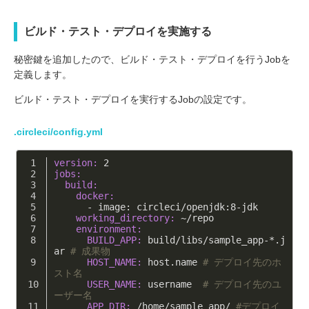
ビルド・テスト・デプロイを実施する
秘密鍵を追加したので、ビルド・テスト・デプロイを行うJobを
定義します。
ビルド・テスト・デプロイを実行するJobの設定です。
.circleci/config.yml
version:
2
jobs:
  build:
    docker:
      - image: circleci/openjdk:
8
-jdk
    working_directory:
 ~/repo
    environment:
      BUILD_APP:
 build
/libs/
sample_app-*.j
ar 
# 成果物
      HOST_NAME:
 host.name 
# デプロイ先のホ
スト名
      USER_NAME:
 username  
# デプロイ先のユ
ーザー名
      APP_DIR:
/home/
sample_app/ 
#デプロイ