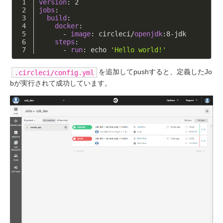
version
: 
2
jobs
:
build
:
docker
:
      - 
image
: circleci/
openjdk
:
8
-jdk
steps
: 
      - 
run
: echo 
'Hello world!'
を追加してpushすると、定義したJo
.circleci/config.yml
bが実行されて成功しています。