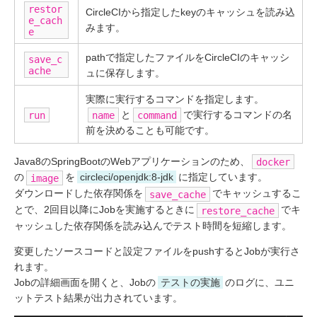
restor
CircleCIから指定したkeyのキャッシュを読み込
e_cach
みます。
e
pathで指定したファイルをCircleCIのキャッシ
save_c
ache
ュに保存します。
実際に実行するコマンドを指定します。
と
で実行するコマンドの名
run
name
command
前を決めることも可能です。
Java8のSpringBootのWebアプリケーションのため、
docker
の
を
circleci/openjdk:8-jdk
に指定しています。
image
ダウンロードした依存関係を
でキャッシュするこ
save_cache
とで、2回目以降にJobを実施するときに
でキ
restore_cache
ャッシュした依存関係を読み込んでテスト時間を短縮します。
変更したソースコードと設定ファイルをpushするとJobが実行さ
れます。
Jobの詳細画面を開くと、Jobの
テストの実施
のログに、ユニ
ットテスト結果が出力されています。