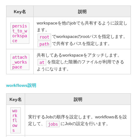
Key名
説明
workspaceを他のjobでも共有するように設定し
persis
ます。
t_to_w
orkspa
でworkspaceのrootパスを指定します。
root
ce
で共有するパスを指定します。
path
共有してあるworkspaceをアタッチします。
attach
を指定した階層のファイルが利用できる
_works
at
pace
ようになります。
workflows説明
Key名
説明
wo
rk
実行するJobの順序を設定します。workflows名を設
fl
定して、
にJobの設定を行います。
jobs
ow
s