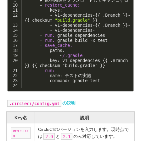
      -
restore_cache:
          keys:
          -
 v1-dependencies-{{ .Branch }}-
{{ checksum 
"build.gradle"
 }}
          -
 v1-dependencies-{{ .Branch }}-
          -
 v1-dependencies-
      -
run:
 gradle dependencies
      -
run:
 gradle build -x test
      -
save_cache:
          paths:
            -
 ~
/.gradle
          key: v1-dependencies-{{ .Branch 
}}-{{ checksum "build.gradle" }}
      -
 run: 
          name: テストの実施
          command: gradle test
の説明
.circleci/config.yml
Key名
説明
CircleCIのバージョンを入力します。現時点で
versio
n
は
と
のみ対応しています。
2.0
2.1