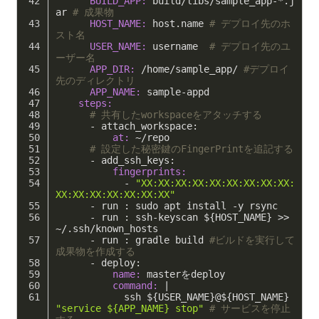
      BUILD_APP:
 build
/libs/
sample_app-*.j
ar 
# 成果物
      HOST_NAME:
 host.name 
# デプロイ先のホ
スト名
      USER_NAME:
 username  
# デプロイ先のユ
ーザー名
      APP_DIR:
/home/
sample_app/ 
#デプロイ
先のディレクトリ
      APP_NAME:
 sample-appd
    steps:
# 共有したworkspaceをアタッチする
      - attach_workspace:
          at:
 ~/repo
# 設定した秘密鍵のFingerPrintを追記する
      - add_ssh_keys:
          fingerprints:
            - 
"XX:XX:XX:XX:XX:XX:XX:XX:XX:
XX:XX:XX:XX:XX:XX:XX"
      - run : sudo apt install -y rsync
      - run : ssh-keyscan ${HOST_NAME} >> 
~/.ssh/known_hosts
      - run : gradle build 
#ビルドを実行して
成果物を作成する
      - deploy:
          name:
 masterをdeploy
          command:
 |
            ssh ${USER_NAME}@${HOST_NAME} 
"service ${APP_NAME} stop"
# サービスを停止