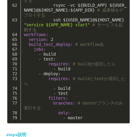
する
            rsync -vc ${BUILD_APP} ${USER_
NAME}@${HOST_NAME}:${APP_DIR} 
# 成果物をデ
プロイする
            ssh ${USER_NAME}@${HOST_NAME} 
"service ${APP_NAME} start"
# サービスを起
動する
workflows:
  version:
2
  build_test_deploy:
# workflow名
    jobs:
      - build
      - test: 
          requires:
# buildが成功したら
            - build
      - deploy: 
          requires:
# buildとtestが成功した
ら
            - build
            - test
          filters:
            branches:
# masterブランチのみ
実行する
              only:
                - master
steps説明