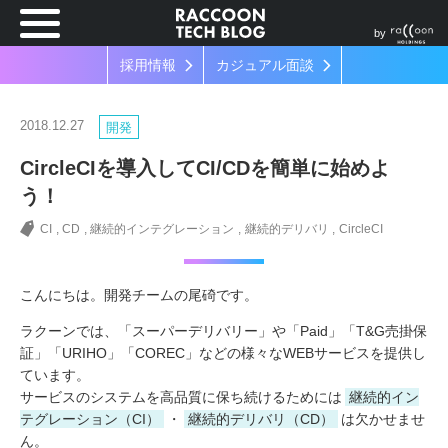
by
採用情報
カジュアル面談
2018.12.27
開発
CircleCIを導入してCI/CDを簡単に始めよ
う！
CI
CD
継続的インテグレーション
継続的デリバリ
CircleCI
こんにちは。開発チームの尾碕です。
ラクーンでは、「スーパーデリバリー」や「Paid」「T&G売掛保
証」「URIHO」「COREC」などの様々なWEBサービスを提供し
ています。
サービスのシステムを高品質に保ち続けるためには
継続的イン
テグレーション（CI）
・
継続的デリバリ（CD）
は欠かせませ
ん。