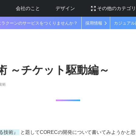
ラ
会社のこと
デザイン
その他のカテゴ
にラクーンのサービスをつくりませんか？
採用情報
カジュアル
技術 ～チケット駆動編～
技術
える技術』
と題してCORECの開発について書いてみようかと