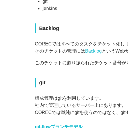
git
jenkins
Backlog
CORECではすべてのタスクをチケット化し
そのチケットの管理には
Backlog
というWeb
このチケットに割り振られたチケット番号が
git
構成管理はgitを利用しています。
社内で管理しているサーバー上にあります。
CORECでは単純にgitを使うのではなく、git-fl
git-flowブランチモデル