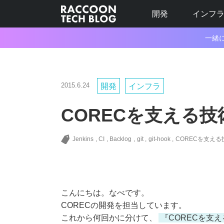
開発
インフ
一緒
2015.6.24
開発
インフラ
CORECを支える
Jenkins
CI
Backlog
git
git-hook
CORECを支える
こんにちは。なべです。
CORECの開発を担当しています。
これから何回かに分けて、
『CORECを支