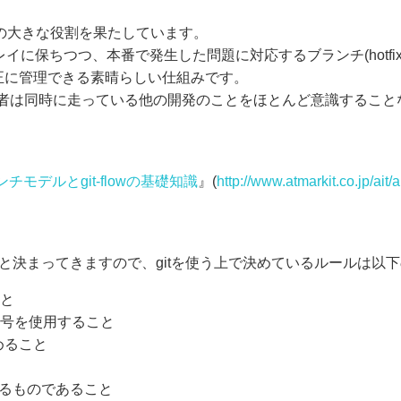
つ一つの大きな役割を果たしています。
チをキレイに保ちつつ、本番で発生した問題に対応するブランチ(hotfix
が適正に管理できる素晴らしい仕組みです。
開発者は同時に走っている他の開発のことをほとんど意識するこ
モデルとgit-flowの基礎知識
』(
http://www.atmarkit.co.jp/ait
はおのずと決まってきますので、gitを使う上で決めているルールは以
こと
ット番号を使用すること
めること
通るものであること