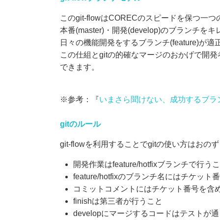
このgit-flowはCORECのスピードを保
本番(master)・開発(develop)のブラン
日々の機能開発をするブランチ(feature)
この仕組とgitの的確なマージのおかげで
できます。
※参考：『
いまさら聞けない、成功するブランチ
gitのルール
git-flowを利用することでgitの使い方
開発作業はfeature/hotfixブランチで行う
feature/hotfixのブランチ名にはチケ
コミットコメントにはチケット番号を含
finishは第三者が行うこと
developにマージするコードはテストが