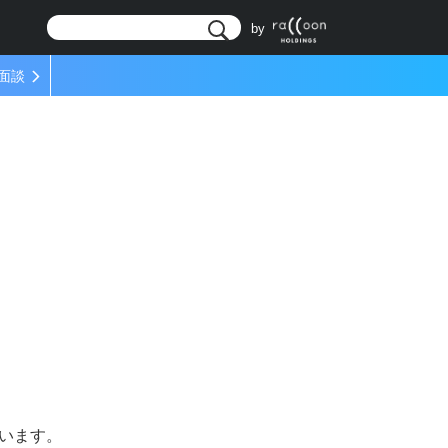
リ
by
面談
思います。