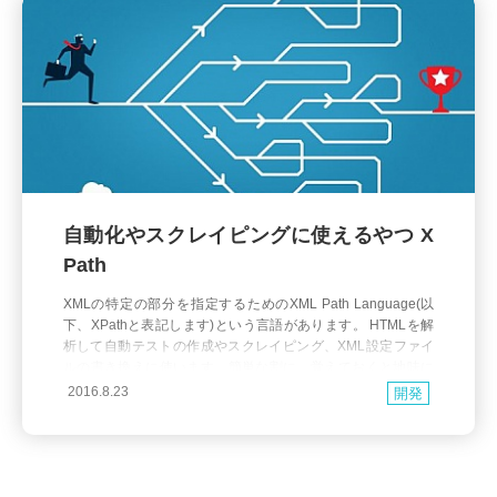
自動化やスクレイピングに使えるやつ X
Path
XMLの特定の部分を指定するためのXML Path Language(以
下、XPathと表記します)という言語があります。 HTMLを解
析して自動テストの作成やスクレイピング、XML設定ファイ
ルの書き換えに使います。簡単な割に、覚えておくと地味に
便利なやつです。 とりあえず書いてみる 何はともあれ、覚え
2016.8.23
開発
るためには書いてみます。 ブラウザが一番手軽なXPath