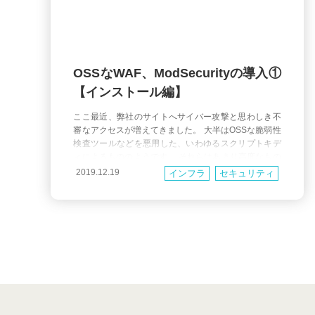
OSSなWAF、ModSecurityの導入①
【インストール編】
ここ最近、弊社のサイトへサイバー攻撃と思わしき不
審なアクセスが増えてきました。 大半はOSSな脆弱性
検査ツールなどを悪用した、いわゆるスクリプトキデ
ィによるもののようです。 それらはあまり高度なもの
ではなく、今のところは情報漏えいなど大きな被害は
2019.12.19
インフラ
セキュリティ
ありませんが、このまま放置していてはいずれ致命的
ウェブ
な脆弱性が発見されてしまわないとも限りません。 そ
こで弊社ではApacheのモジュールとしてOSSで公開