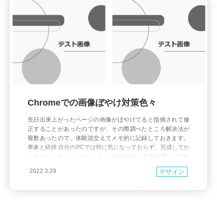
Chromeでの画像ぼやけ対策色々
先日出来上がったページの画像がぼやけてると指摘されて修
正することがあったのですが、その際調べたところ解決法が
複数あったので、体験談交えてメモ的に記録しておきます。
事象と経緯 自分のPCでは特に気になっておらず、完成してか
らデザインチェックに出したらChromeだけ画像が荒いんです
が、と指摘が上がりました。 ブラウザごとの見え方のサンプ
2022.3.29
デザイン
ルも添えてご指摘いただいたのですが、これが結構ひどく、1
p