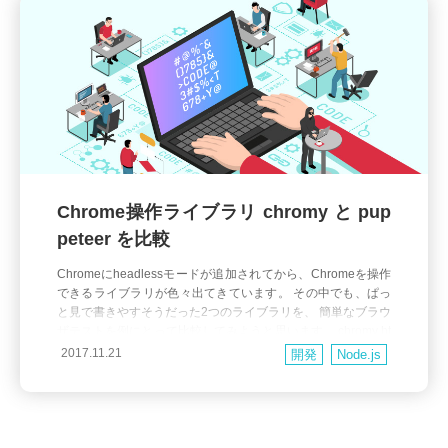
Chrome操作ライブラリ chromy と pup
peteer を比較
Chromeにheadlessモードが追加されてから、Chromeを操作
できるライブラリが色々出てきています。 その中でも、ぱっ
と見で書きやすそうだった2つのライブラリを、 簡単なブラウ
ザテストを例にとって比較してみようと思います。 chromy ht
tps://github.com/OnetapInc/chromy 結構早い時期から公開され
2017.11.21
開発
Node.js
ていて、Headless Chrome操作のパイオニア