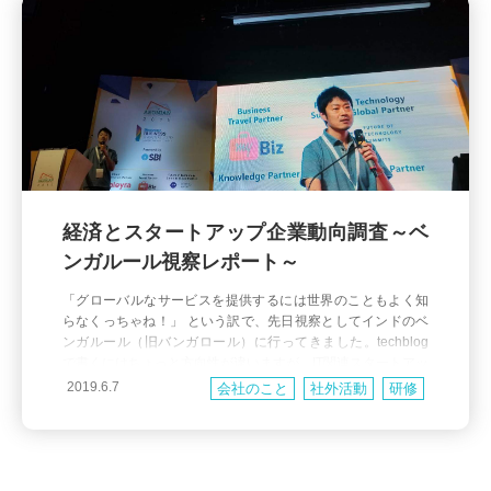
経済とスタートアップ企業動向調査～ベ
ンガルール視察レポート～
「グローバルなサービスを提供するには世界のこともよく知
らなくっちゃね！」 という訳で、先日視察としてインドのベ
ンガルール（旧バンガロール）に行ってきました。techblog
で書くにはちょっと方向性が違いますが、IT関連スタートアッ
プ系のイベントにも参加してきたので紹介しようと思いま
2019.6.7
会社のこと
社外活動
研修
す。 視察の目的 成長が著しいインドの経済状況を知る インド
のシリコンバレーと呼ばれるIT企業の動向を知る イン