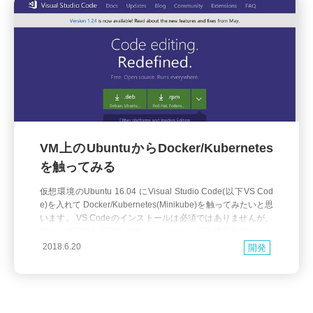
VM上のUbuntuからDocker/Kubernetes
を触ってみる
仮想環境のUbuntu 16.04 にVisual Studio Code(以下VS Cod
e)を入れて Docker/Kubernetes(Minikube)を触ってみたいと思
います。 VS Codeのインストールは必須ではありませんが、
デバッグ環境が構築しやすくなったり、 拡張機能を使うこと
で Docker の操作が容易になるので今回使用しています。 Ub
2018.6.20
開発
untu 16.04 Visual