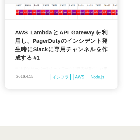
AWS LambdaとAPI Gatewayを利
用し、PagerDutyのインシデント発
生時にSlackに専用チャンネルを作
成する #1
当社ではサーバーやネットワークに障害が発生した際
に、障害対応の担当者へ通知を行う手段としてPagerD
2016.4.15
インフラ
AWS
Node.js
utyを利用しています。 担当者が障害を認知した後は障
害内容を調査し、必要に応じて開発者や責任者へエス
カレーションを行うことになります。 障害の発生が平
日の日中帯であれば関係者間のコミュニケーションに
問題はないのですが、夜間・休日の場合は関係者がそ
れぞれ別の場所に居るこ