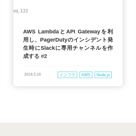
AWS LambdaとAPI Gatewayを利
用し、PagerDutyのインシデント発
生時にSlackに専用チャンネルを作
成する #2
前回の記事に引き続き、AWSのAPI Gateway経由でLa
mbdaファンクションを呼び出し、Slackの APIを叩い
2016.5.16
インフラ
AWS
Node.js
て専用チャンネルを作成する手順を説明していきま
す。 前回の記事ではPagerDutyのWebhookをLambda
関数で受け取るところまでご紹介しました。 これから
Lambda関数内でSlackのAPIをコールするための処理
を記述することになり