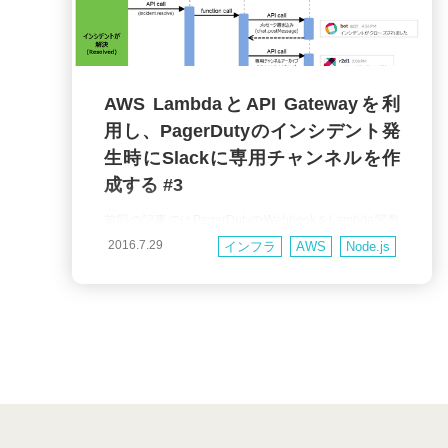
AWS LambdaとAPI Gatewayを利
用し、PagerDutyのインシデント発
生時にSlackに専用チャンネルを作
成する #3
前回の記事ではPagerDutyのWebhookをLambda関数
で受け、SlackのIncident専用のチャンネルを作成して
2016.7.29
インフラ
AWS
Node.js
メッセージをpostしたり、IncidentがResolvedになっ
たら専用チャンネルをarchiveしたりするところまでご
紹介しました。 大まかにまとめると、下記のシーケン
ス図のような仕組みになります。 しかし、専用チャン
ネル