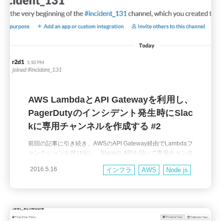
AWS LambdaとAPI Gatewayを利用し、
PagerDutyのインシデント発生時にSlac
kに専用チャンネルを作成する #2
前回の記事に引き続き、AWSのAPI Gateway経由でLambdaフ
ァンクションを呼び出し、Slackの APIを叩いて専用チャンネ
ルを作成する手順を説明していきます。 前回の記事ではPage
2016.5.16
インフラ
AWS
Node.js
rDutyのWebhookをLambda関数で受け取るところまでご紹介
しました。 これからLambda関数内でSlackのAPIをコールす
るための処理を記述することになり