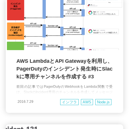
AWS LambdaとAPI Gatewayを利用し、
PagerDutyのインシデント発生時にSlac
kに専用チャンネルを作成する #3
前回の記事ではPagerDutyのWebhookをLambda関数で受
け、SlackのIncident専用のチャンネルを作成してメッセージ
をpostしたり、IncidentがResolvedになったら専用チャンネル
2016.7.29
インフラ
AWS
Node.js
をarchiveしたりするところまでご紹介しました。 大まかにま
とめると、下記のシーケンス図のような仕組みになります。
しかし、専用チャンネル