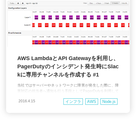
AWS LambdaとAPI Gatewayを利用し、
PagerDutyのインシデント発生時にSlac
kに専用チャンネルを作成する #1
当社ではサーバーやネットワークに障害が発生した際に、障
害対応の担当者へ通知を行う手段としてPagerDutyを利用して
います。 担当者が障害を認知した後は障害内容を調査し、必
2016.4.15
インフラ
AWS
Node.js
要に応じて開発者や責任者へエスカレーションを行うことに
なります。 障害の発生が平日の日中帯であれば関係者間のコ
ミュニケーションに問題はないのですが、夜間・休日の場合
は関係者がそれぞれ別の場所に居るこ