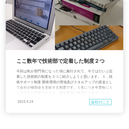
ここ数年で技術部で定着した制度２つ
今回は私が部門長になった頃に施行されて、今ではだいぶ定
着した技術部の制度を２つご紹介しようと思います。 １．技
術サポート制度 開発環境の増強及びスキルアップの資金とし
て会社が補助金を支給する制度です。１名につき年度毎に１
０万円迄が利用できます。開発環境の最適化を支援したり、
最新デバイスや技術トレンドをいち早くキャッチアップでき
2015.4.24
会社のこと
ることを目的として用意されました。 技術に関連するもので
あればメン