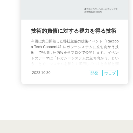
技術的負債に対する視力を得る技術
今回は先日開催した弊社主催の技術イベント「Raccoo
n Tech Connect #1 レガシーシステムに立ち向かう技
術」で登壇した内容を当ブログで公開します。 イベン
トのテーマは「レガシーシステムに立ち向かう」とい
うことで、システムを長らく運用していくと自然と溜
まっていく 技術的負債 との付き合い方に着目しまし
2023.10.30
開発
ウェブ
た。 技術的負債に対する理解を深め、技術的負債を可
視化することによって自然と対処さ