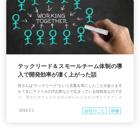
テックリード＆スモールチーム体制の導
入で開発効率が凄く上がった話
皆さんは”テックリード”という言葉を耳にしたことがあります
か？主にアメリカのIT企業などで広まっている役割名なのです
が、最近日本でもその名前が使われる会社が増えてきている
ようです。 テックリードの明確な定義がある訳ではありませ
んが、一般的に下記の様な役割を担っています。 開発チーム
2018.3.1
会社のこと
研修
の生産性を最大化させる 採用した技術や設計に責任を持つ 品
質面で責任を持つ・コードレビュー