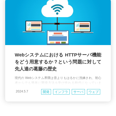
Webシステムにおける HTTPサーバ機能
をどう用意するか？という問題に対して
先人達の葛藤の歴史
現代の Webシステム界隈は昔よりもはるかに洗練され、初心
者からでも簡単に開発方法を学び作れる時代になっていま
す。その反面で例えば Python なら WSGI や gunicorn、Waitr
2024.5.7
開発
インフラ
サーバ
ウェブ
ess、uWSGI などが何のために存在しているのかが分かりに
くいと思ったことはありませんか？Ruby の Rack、unicorn、
ネットワーク
golang
Java
Node.js
puma だったり FastCGI など、いずれも Webシステムの構成
PHP
Ruby