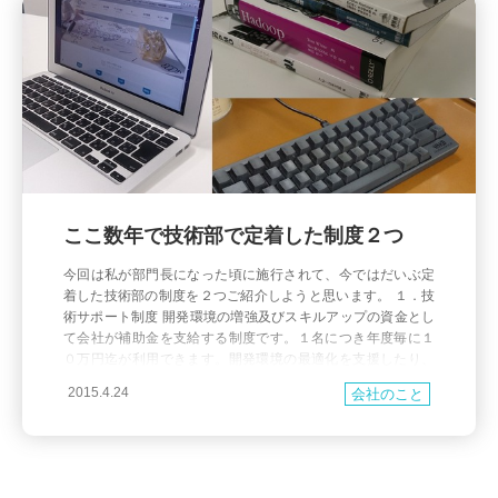
ここ数年で技術部で定着した制度２つ
今回は私が部門長になった頃に施行されて、今ではだいぶ定
着した技術部の制度を２つご紹介しようと思います。 １．技
術サポート制度 開発環境の増強及びスキルアップの資金とし
て会社が補助金を支給する制度です。１名につき年度毎に１
０万円迄が利用できます。開発環境の最適化を支援したり、
最新デバイスや技術トレンドをいち早くキャッチアップでき
2015.4.24
会社のこと
ることを目的として用意されました。 技術に関連するもので
あればメン