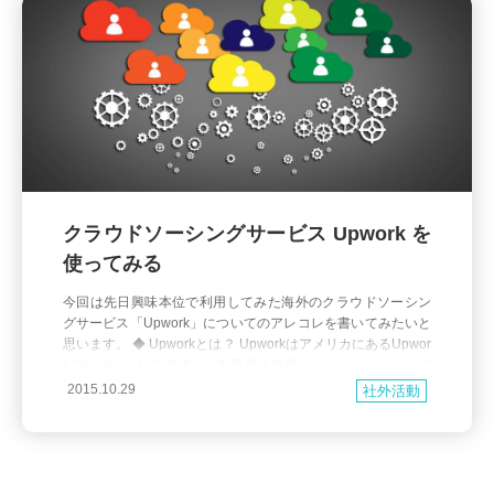
クラウドソーシングサービス Upwork を
使ってみる
今回は先日興味本位で利用してみた海外のクラウドソーシン
グサービス「Upwork」についてのアレコレを書いてみたいと
思います。 ◆ Upworkとは？ UpworkはアメリカにあるUpwor
k Global Inc.社の提供する世界最大規模のクラウドソーシング
仲介サービスです。日本にもクラウドワークスなどの同類の
2015.10.29
社外活動
サービスがありますがその海外版と考えれば分かりやすいか
と思います