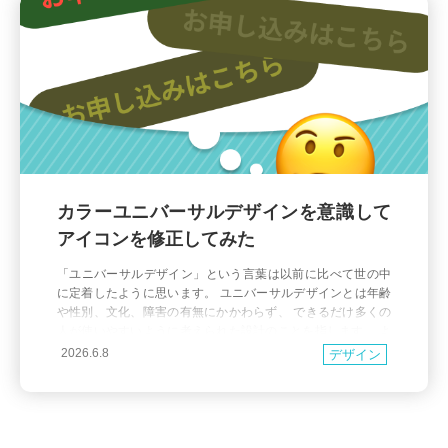
カラーユニバーサルデザインを意識して
アイコンを修正してみた
「ユニバーサルデザイン」という言葉は以前に比べて世の中
に定着したように思います。 ユニバーサルデザインとは年齢
や性別、文化、障害の有無にかかわらず、 できるだけ多くの
人が使いやすいように考えられた設計のことを指します。 よ
く「バリアフリー」と混同されがちですが、少し意味が違い
2026.6.8
デザイン
ます。 バリアフリーは、主に高齢の方や障害のある方など、
特定の人のために障壁を取り除く考え方。 一方でユニバーサ
ルデザイン