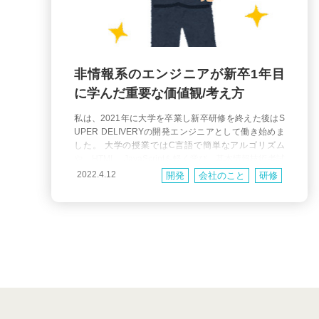
非情報系のエンジニアが新卒1年目
に学んだ重要な価値観/考え方
私は、2021年に大学を卒業し新卒研修を終えた後はS
UPER DELIVERYの開発エンジニアとして働き始めま
した。 大学の授業ではC言語で簡単なアルゴリズム
や、HTML、JavaScriptを軽く学び、基本情報技術者試
験を取った程度でエンジニアとして未経験で入社しま
2022.4.12
開発
会社のこと
研修
した。 同期の中では唯一、情報系を専攻していない私
がこの1年間で学んだこと、コードを書くときに気を付
けていることについて書きたいと思