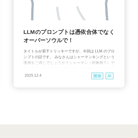
LLMのプロンプトは憑依合体でなく
オーバーソウルで！
タイトルが若干トリッキーですが、今回は LLM のプロ
ンプトの話です。 みなさんはシャーマンキングという
漫画をご存じでしょうか？シャーマン（祈祷師？）で
ある主人公が仲間の霊と共に敵と戦う物語です 霊の持
つ力には2種類の利用方法があり、1つ目は「憑依合
2025.12.4
開発
AI
体」で体に憑依させた霊がシャーマンの体を操り生前
に持っていた力を発揮して戦います もう一つは「オー
バーソウル」でシャーマンが持つ武器に霊を憑依させ
て