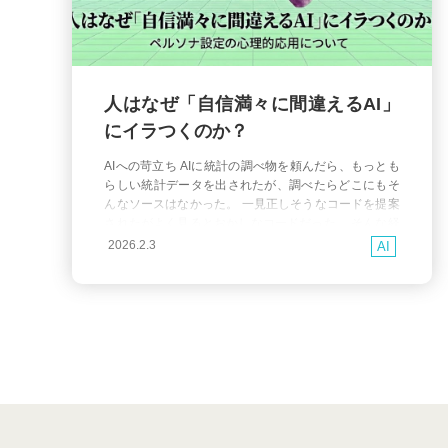
人はなぜ「自信満々に間違えるAI」
にイラつくのか？
AIへの苛立ち AIに統計の調べ物を頼んだら、もっとも
らしい統計データを出されたが、調べたらどこにもそ
んなソースはなかった。 一見正しそうなコードを提案
されたがよく見るとおかしなコードだった。 そんな経
験はないだろうか。いわゆる「ハルシネーション (幻
2026.2.3
AI
覚)」と呼ばれるものだ。 こういうとき、多くの人がイ
ラッとする。 しかし冷静に考えると、これは不思議な
反応である。音声入力が文字起こしをち