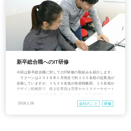
新卒総合職へのIT研修
今回は新卒総合職に対してのIT研修の取組みを紹介します。
ラクーンは２０１８年１月現在で約１２０名程の従業員が
在籍していますが、うち３０名強が技術戦略部、１５名程が
デザイン戦略部で、残る従業員は営業やカスタマーサポート
といったいわゆる総合職に就いています。自社WEBサービス
を事業の基盤としている企業ですから、当然そういった総合
2018.1.26
会社のこと
研修
職のメンバーもシステムに何かしかの形で携わることになり
ますが、全員が