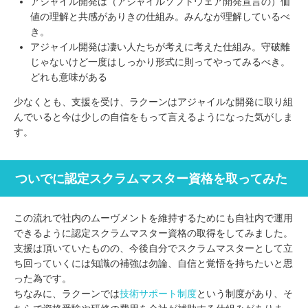
アジャイル開発は（アジャイルソフトウェア開発宣言の）価
値の理解と共感がありきの仕組み。みんなが理解しているべ
き。
アジャイル開発は凄い人たちが考えに考えた仕組み。守破離
じゃないけど一度はしっかり形式に則ってやってみるべき。
どれも意味がある
少なくとも、支援を受け、ラクーンはアジャイルな開発に取り組
んでいると今は少しの自信をもって言えるようになった気がしま
す。
ついでに認定スクラムマスター資格を取ってみた
この流れで社内のムーヴメントを維持するためにも自社内で運用
できるように認定スクラムマスター資格の取得をしてみました。
支援は頂いていたものの、今後自分でスクラムマスターとして立
ち回っていくには知識の補強は勿論、自信と覚悟を持ちたいと思
った為です。
ちなみに、ラクーンでは
技術サポート制度
という制度があり、そ