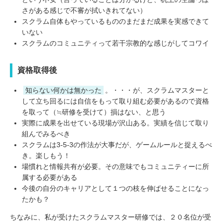
さがある感じで不審が拭いきれてない）
スクラム自体もやっているもののまだまだ成果を実感できて
いない
スクラムのコミュニティって若干宗教的な感じがしてコワイ
資格取得後
知らない何かは無かった
。・・・が、スクラムマスターと
して立ち回るには自信をもって取り組む必要があるので資格
を取って（≒研修を受けて）損はない、と思う
実際に成果を出せている現場が沢山ある。実績を信じて取り
組んでみるべき
スクラムは3-5-3の作法が大事だが、ゲームルールと捉えるべ
き。楽しもう！
場慣れと情報共有が必要。その意味でもコミュニティーに所
属する必要がある
今後の自分のキャリアとして１つの枝を伸ばせることになっ
たかも？
ちなみに、私が受けたスクラムマスター研修では、２０名位が受