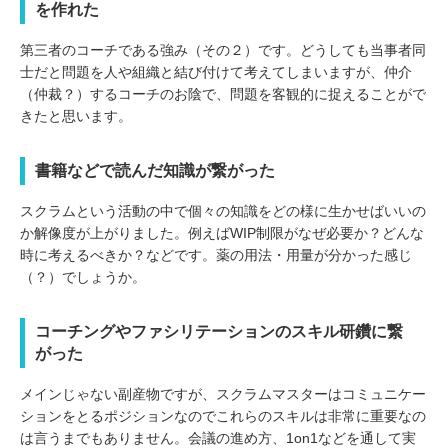
を作れた
第三者のコーチである強み（その２）です。どうしても当事者同
士だと問題を人や組織と結び付けて考えてしまいますが、仲介
（仲裁？）するコーチのお陰で、問題を客観的に捉えることがで
きたと思います。
書籍などで読んだ知識が繋がった
スクラムという活動の中で個々の知識をどの様に生かせばいいの
か解像度が上がりました。例えばWIP制限がなぜ必要か？どんな
時に考えるべきか？などです。薬の用法・用量が分かった感じ
（？）でしょうか。
コーチングやファシリテーションのスキル研鑽に繋
がった
メインじゃない副産物ですが、スクラムマスターはコミュニケー
ションをとるポジションなのでこれらのスキルは非常に重要なの
は言うまでもありません。会議の進め方、1on1などを通して実