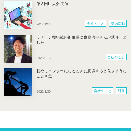
第８回LT大会 開催
会社のこと
部内活動
2017.12.1
ラクーン技術戦略部部長に齋藤浩平さんが就任しま
した
会社のこと
2023.6.16
初めてメンターになるときに意識すると良さそうな
こと10選
会社のこと
研修
2022.3.30