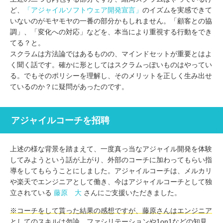
ど、
「アジャイルソフトウェア開発宣言」
のイズムを実感できて
いないのがモヤモヤの一番の部分かもしれません。「顧客との協
調」、「変化への対応」などを、本当により重視する行動をでき
てる？と。
スクラムは方法論ではあるものの、マインドセットが重要とはよ
く聞く話です。確かに形としてはスクラムっぽいものはやってい
る。でもそのポリシーを理解し、そのメリットを正しく生み出せ
ているのか？に疑問があったのです。
アジャイルコーチを招聘
上述の様な背景を踏まえて、一度真っ当なアジャイル開発を体験
してみようという話が上がり、外部のコーチに加わってもらい指
導をしてもらうことにしました。アジャイルコーチは、メルカリ
や楽天でエンジニアとして働き、今はアジャイルコーチとして独
立されている
藤原 大
さんにご支援いただきました。
※コーチをして貰った結果の感想ですが、藤原さんはエンジニア
としてのスキルは勿論、ファシリテーションや1on1などの知見