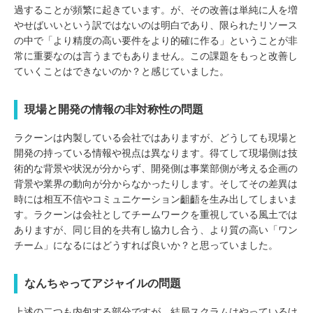
過することが頻繁に起きています。が、その改善は単純に人を増
やせばいいという訳ではないのは明白であり、限られたリソース
の中で「より精度の高い要件をより的確に作る」ということが非
常に重要なのは言うまでもありません。この課題をもっと改善し
ていくことはできないのか？と感じていました。
現場と開発の情報の非対称性の問題
ラクーンは内製している会社ではありますが、どうしても現場と
開発の持っている情報や視点は異なります。得てして現場側は技
術的な背景や状況が分からず、開発側は事業部側が考える企画の
背景や業界の動向が分からなかったりします。そしてその差異は
時には相互不信やコミュニケーション齟齬を生み出してしまいま
す。ラクーンは会社としてチームワークを重視している風土では
ありますが、同じ目的を共有し協力し合う、より質の高い「ワン
チーム」になるにはどうすれば良いか？と思っていました。
なんちゃってアジャイルの問題
上述の二つも内包する部分ですが、結局スクラムはやっているけ