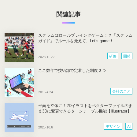
関連記事
スクラムはロールプレイングゲーム！？『スクラム
ガイド』でルールを覚えて、Let’s game！
研修
開発
2023.11.22
ここ数年で技術部で定着した制度２つ
会社のこと
2015.4.24
平面を立体に！2Dイラストをベクターファイルのま
ま3Dに変更できるターンテーブル機能【Illustrator】
デザイン
AI
2025.10.6