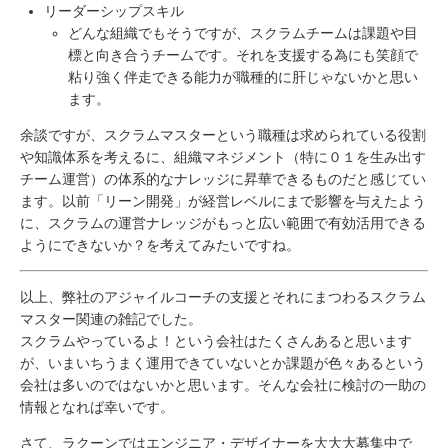
リーダーシップスキル
どんな組織でもそうですが、スクラムチームは課題や目
標と向き合うチームです。それを支援する為にも笑顔で
粘り強く伴走できる能力が職種的に肝じゃないかと思い
ます。
余談ですが、スクラムマスターという職種は求められている役割
や知識体系を考えるに、組織マネジメント（特に０１を生み出す
チーム運営）の体系的なナレッジに昇華できるものだと感じてい
ます。以前「リーン開発」が経営レベルにまで影響を与えたよう
に、スクラムの運営ナレッジがもっと広い範囲で有効活用できる
ようにできないか？を考えてみたいですね。
以上、弊社のアジャイルコーチの支援とそれにまつわるスクラム
マスター関連の雑記でした。
スクラムやっているよ！という会社はたくさんあると思います
が、いまいちうまく運用できていないとか課題が色々あるという
会社は多いのではないかと思います。そんな会社に検討の一助の
情報となれば幸いです。
さて、ラクーンではエンジニア・デザイナーを大大大募集中で