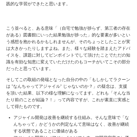
践的な学習ができたと思います。
こう並べると、ある意味「（自宅で勉強が捗らず、第三者の存在
がある）図書館にいった結果勉強が捗った」的な要素が多いとい
う感想を抱かれるかもしれませんが、そのちょっとしたことが実
は大きかったりしますよね。また、様々な経験を踏まえたアドバ
イスを、課題に対してピンポイントでして頂けたことでただの知
識を有効な知恵に変えていただけたのもコーチがいてこその部分
だったと思っています。
そしてこの取組の発端となった自分の中の「もしかしてラクーン
は ”なんちゃってアジャイル” じゃないのか？」の疑念は、支援
を頂いた結果、以下の様な理解になってます。どれも「そんな当
たり前のことが結論？！」って内容ですが、これが素直に実感と
して得たものです。
アジャイル開発は改善を継続する仕組み。そんな意味で「な
んちゃって」かどうかの判定なんて意味はなく、改善が継続
する状態であることに価値がある