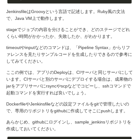
JenkinsfileはGroovyという言語で記述します。Ruby風の文法
で、Java VM上で動作します。
stageでジョブの内容を分けることができ、どのステージでどれ
くらい時間がかかったか、失敗したか、がわかります。
timeoutやinputなどのコマンドは、「Pipeline Syntax」からリフ
ァレンスを見たりサンプルコードを生成したりできるので参考に
してみてください。
ここの例では、アプリのDeployは、CIサーバと同じサーバにして
います。CIサーバと別のサーバにデプロイする場合は、成果物の
jarをアプリサーバにrsyncやscpなどでコピーし、sshコマンドで
起動コマンドを実行すれば良いでしょう。
DockerfileやJenkinsfileなどの設定ファイルをgitで管理したいの
で、専用のリポジトリをgithubに作成してそこにpushします。
あらかじめ、githubにログインし、sample_jenkinsリポジトリを
作成しておいてください。