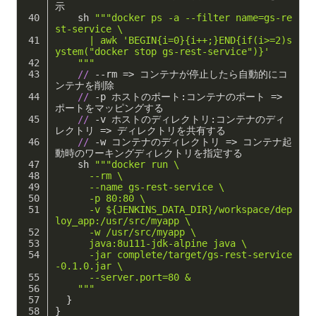
示
sh
"""docker ps -a --filter name=gs-re
st-service \
      | awk 'BEGIN{i=0}{i++;}END{if(i>=2)s
ystem("docker stop gs-rest-service")}'
    """
//
 --rm => コンテナが停止したら自動的にコ
ンテナを削除
//
 -p ホストのポート:コンテナのポート => 
ポートをマッピングする
//
 -v ホストのディレクトリ:コンテナのディ
レクトリ => ディレクトリを共有する
//
 -w コンテナのディレクトリ => コンテナ起
動時のワーキングディレクトリを指定する
sh
"""docker run \
      --rm \
      --name gs-rest-service \
      -p 80:80 \
      -v ${JENKINS_DATA_DIR}/workspace/dep
loy_app:/usr/src/myapp \
      -w /usr/src/myapp \
      java:8u111-jdk-alpine java \
      -jar complete/target/gs-rest-service
-0.1.0.jar \
      --server.port=80 &
    """
}
}