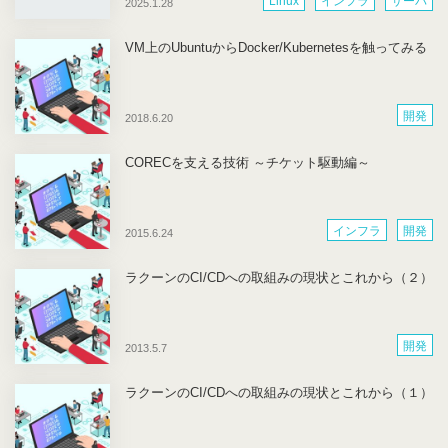
Linux
インフラ
サーバ
2025.1.28
ネットワーク
研修
開発
VM上のUbuntuからDocker/Kubernetesを触ってみる
開発
2018.6.20
CORECを支える技術 ～チケット駆動編～
インフラ
開発
2015.6.24
ラクーンのCI/CDへの取組みの現状とこれから（２）
開発
2013.5.7
ラクーンのCI/CDへの取組みの現状とこれから（１）