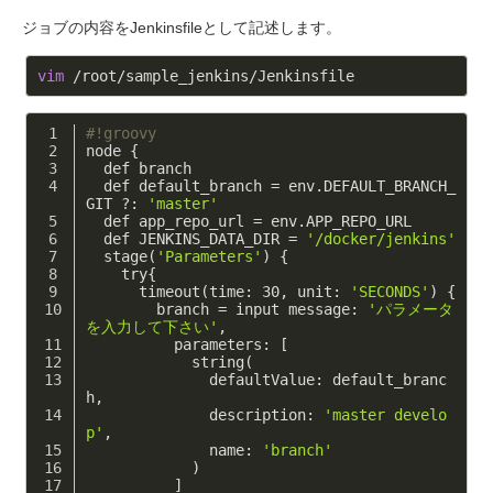
ジョブの内容をJenkinsfileとして記述します。
vim
#!groovy
node
{
def
branch
def
default_branch
=
env
.
DEFAULT_BRANCH_
GIT
?:
'master'
def
app_repo_url
=
env
.
APP_REPO_URL
def
JENKINS_DATA_DIR
=
'/docker/jenkins'
stage
(
'Parameters'
)
{
try
{
timeout
(
time:
30
,
unit:
'SECONDS'
)
{
branch
=
input
message:
'パラメータ
を入力して下さい'
,
parameters:
[
string
(
defaultValue:
default_branc
h
,
description:
'master develo
p'
,
name:
'branch'
)
]