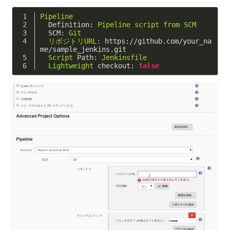
Pipeline
  Definition:
Pipeline
script
from
SCM
  SCM:
Git
リポジトリURL:
https://github.com/your_na
me/sample_jenkins.git
Script
Path:
Jenkinsfile
Lightweight
checkout:
false