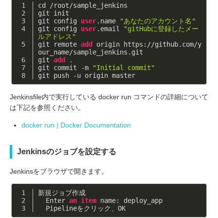
cd
 /root/sample_jenkins
git init
git config 
user
.name 
"あなたのアカウント名"
git config 
user
.email 
"gitHubに登録したメー
ルアドレス"
git remote 
add
 origin https://github.com/y
our_name/sample_jenkins.git
git 
add
 .
git commit -m 
"Initial commit"
git push -u origin master
Jenkinsfile内で実行している docker run コマンドの詳細について
は下記を参照ください。
docker run | Docker Documentation
Jenkinsのジョブを設定する
Jenkinsをブラウザで開きます。
新規ジョブ作成
  Enter 
an
item
 name: deploy_app
  Pipelineをクリック、OK