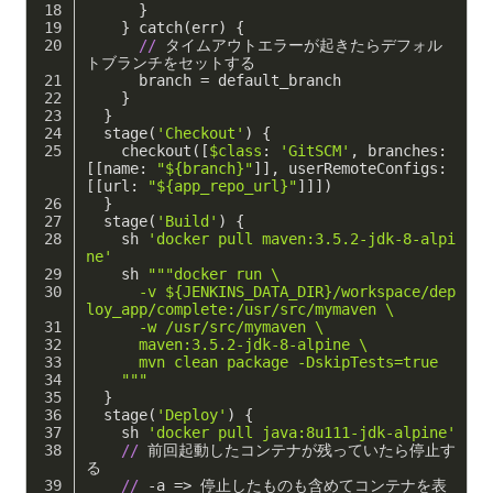
}
}
catch
(
err
)
{
//
 タイムアウトエラーが起きたらデフォル
トブランチをセットする
branch
=
default_branch
}
}
stage
(
'Checkout'
)
{
checkout
([
$class
:
'GitSCM'
,
branches:
[[
name:
"${branch}"
]],
userRemoteConfigs:
[[
url:
"${app_repo_url}"
]]])
}
stage
(
'Build'
)
{
sh
'docker pull maven:3.5.2-jdk-8-alpi
ne'
sh
"""docker run \
      -v ${JENKINS_DATA_DIR}/workspace/dep
loy_app/complete:/usr/src/mymaven \
      -w /usr/src/mymaven \
      maven:3.5.2-jdk-8-alpine \
      mvn clean package -DskipTests=true
    """
}
stage
(
'Deploy'
)
{
sh
'docker pull java:8u111-jdk-alpine'
//
 前回起動したコンテナが残っていたら停止す
る
//
 -a => 停止したものも含めてコンテナを表