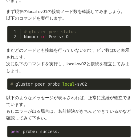
います。
まず現在のlocal-sv01の接続ノード数を確認してみましょう。
以下のコマンドを実行します。
# gluster peer status
Number 
of
 Peers: 
0
まだどのノードとも接続を行っていないので、ピア数は0と表示
されます。
次に以下のコマンドを実行し、local-sv02と接続を確立してみま
しょう。
#
 gluster peer probe 
local
-sv02
以下のようなメッセージが表示されれば、正常に接続が確立でき
ています。
もしエラーが出る場合は、名前解決がきちんとできているかなど
確認してみて下さい。
peer