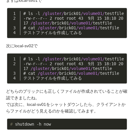
まずはlocal-sv01で
# ls -l 
/gluster/
brick01
/volume01/
testfile
-rw-r--r-- 
2
 root root 
43
9
月 
15
18
:
10
20
17
/gluster/
brick01
/volume01/
testfile
# cat 
/gluster/
brick01
/volume01/
testfile
テストファイルを作成してみる
次にlocal-sv02で
# ls -l 
/gluster/
brick01
/volume01/
testfile
-rw-r--r-- 
2
 root root 
43
9
月 
15
18
:
10
20
17
/gluster/
brick01
/volume01/
testfile
# cat 
/gluster/
brick01
/volume01/
testfile
テストファイルを作成してみる
どちらのブリックにも正しくファイルが作成されていることが確
認できましたね。
では次に、local-sv01をシャットダウンしたら、クライアントか
らファイルがどう見えるのかを確認してみます。
#
 shutdown -h now