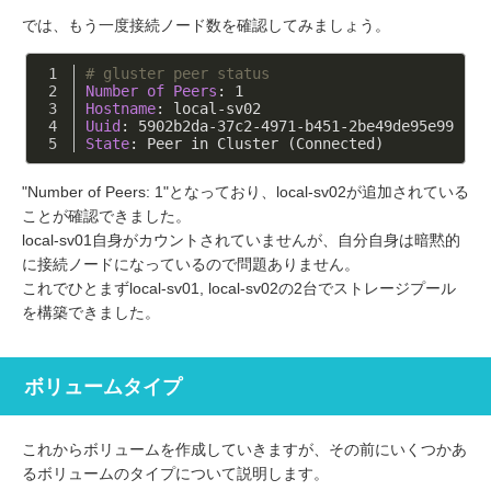
では、もう一度接続ノード数を確認してみましょう。
# gluster peer status
Number of Peers
: 1
Hostname
: local-sv02
Uuid
: 5902b2da-37c2-4971-b451-2be49de95e99
State
: Peer in Cluster (Connected)
"Number of Peers: 1"となっており、local-sv02が追加されている
ことが確認できました。
local-sv01自身がカウントされていませんが、自分自身は暗黙的
に接続ノードになっているので問題ありません。
これでひとまずlocal-sv01, local-sv02の2台でストレージプール
を構築できました。
ボリュームタイプ
これからボリュームを作成していきますが、その前にいくつかあ
るボリュームのタイプについて説明します。