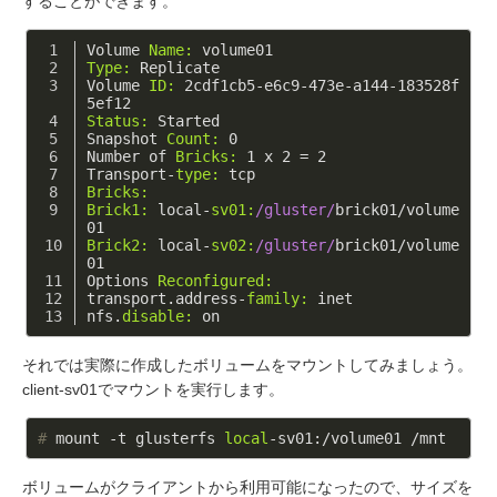
することができます。
Volume 
Name:
 volume01
Type:
 Replicate
Volume 
ID:
2
cdf1cb5-e6c9
-473
e-a144
-183528
f
5ef12
Status:
 Started
Snapshot 
Count:
0
Number of 
Bricks:
1
 x 
2
 = 
2
Transport-
type:
 tcp
Bricks:
Brick1:
 local-
sv01:
/gluster/
brick01/volume
01
Brick2:
 local-
sv02:
/gluster/
brick01/volume
01
Options 
Reconfigured:
transport.address-
family:
 inet
nfs.
disable:
 on
それでは実際に作成したボリュームをマウントしてみましょう。
client-sv01でマウントを実行します。
#
 mount -t glusterfs 
local
-sv01:/volume01 /mnt
ボリュームがクライアントから利用可能になったので、サイズを