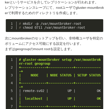
kerというサービスを介してレプリケーションが行われます。
レプリケーションスレーブにて、rootユーザでgluster-mountbrok
erで利用するためのディレクトリを作成します。
#
 mkdir -p /var/mountbroker-root
#
 chmod 0711 /var/mountbroker-root
次にmountbrokerのセットアップを行い、非特権ユーザを特定の
ボリュームにアクセス可能にする設定を行います。
まずはgeogroupのmount rootを設定します。
# gluster-mountbroker setup /var/mountbrok
er-root geogroup
+-------------+-------------+-------------
-+
|     NODE    | NODE STATUS | SETUP STATUS 
|
+-------------+-------------+-------------
-+
| remote-sv02 |          UP |           OK 
|
|  localhost  |          UP |           OK 
|
+-------------+-------------+-------------