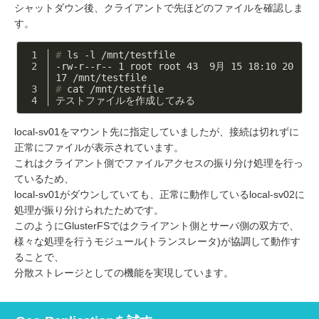
シャットダウン後、クライアントで先ほどのファイルを確認しま
す。
#
 ls -l /mnt/testfile
-rw-r--r-- 1 root root 43  9月 15 18:10 20
17 /mnt/testfile
#
 cat /mnt/testfile
テストファイルを作成してみる
local-sv01をマウント先に指定していましたが、接続は切れずに
正常にファイルが表示されています。
これはクライアント側でファイルアクセスの振り分け処理を行っ
ているため、
local-sv01がダウンしていても、正常に動作しているlocal-sv02に
処理が振り分けられたためです。
このようにGlusterFSではクライアント側とサーバ側の双方で、
様々な処理を行うモジュール(トランスレータ)が協調して動作す
ることで、
分散ストレージとしての機能を実現しています。