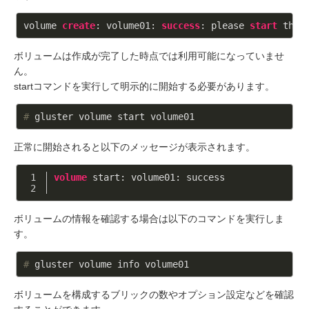
volume 
create
: volume01: 
success
: please 
start
 the 
ボリュームは作成が完了した時点では利用可能になっていませ
ん。
startコマンドを実行して明示的に開始する必要があります。
#
 gluster volume start volume01
正常に開始されると以下のメッセージが表示されます。
volume
 start: volume01: success
ボリュームの情報を確認する場合は以下のコマンドを実行しま
す。
#
 gluster volume info volume01
ボリュームを構成するブリックの数やオプション設定などを確認