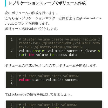
レプリケーションスレーブでボリューム作成
次にボリュームの作成を行います。
こちらもレプリケーションマスターと同じようにgluster volume
createコマンドを利用します。
ボリューム名はvolume02とします。
# gluster volume create volume02 replica 2 
remote-sv01:/gluster/brick01/volume02 remo
te-sv02:/gluster/brick01/volume02
volume 
create
: volume02: success: please 
s
tart
the
 volume 
to
 access data
ボリュームの作成が完了したので、ボリュームを開始します。
# gluster volume start volume02
volume
 start: volume02: success
ではvolume02の情報を確認してみましょう。
# gluster volume info volume02