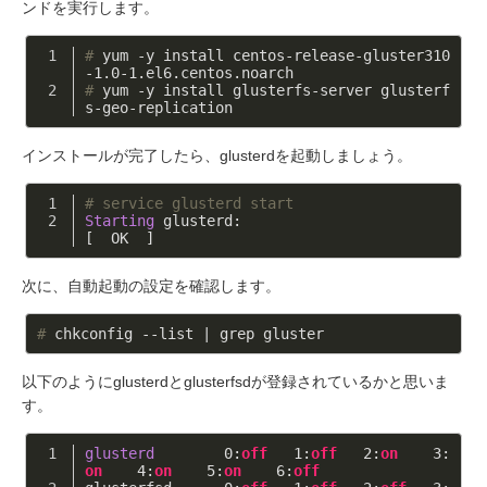
ンドを実行します。
#
 yum -y install centos-release-gluster310
-1.0-1.el6.centos.noarch
#
 yum -y install glusterfs-server glusterf
s-geo-replication
インストールが完了したら、glusterdを起動しましょう。
# service glusterd start
Starting
 glusterd:                                         
[  OK  ]
次に、自動起動の設定を確認します。
#
 chkconfig --list | grep gluster
以下のようにglusterdとglusterfsdが登録されているかと思いま
す。
glusterd
0
:
off
1
:
off
2
:
on
3
:
on
4
:
on
5
:
on
6
:
off