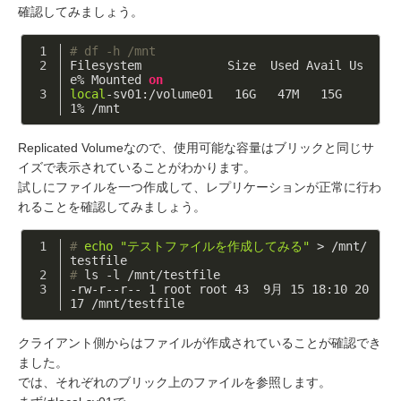
確認してみましょう。
# df -h /mnt
Filesystem            Size  Used Avail Us
e% Mounted 
on
local
-sv01:/volume01   
16
G   
47
M   
15
G   
1
% /mnt
Replicated Volumeなので、使用可能な容量はブリックと同じサ
イズで表示されていることがわかります。
試しにファイルを一つ作成して、レプリケーションが正常に行わ
れることを確認してみましょう。
#
echo
"テストファイルを作成してみる"
 > /mnt/
testfile
#
 ls -l /mnt/testfile
-rw-r--r-- 1 root root 43  9月 15 18:10 20
17 /mnt/testfile
クライアント側からはファイルが作成されていることが確認でき
ました。
では、それぞれのブリック上のファイルを参照します。