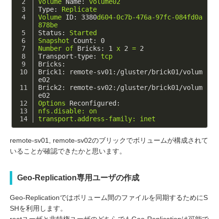
Volume
Name:
volume02
Type:
Replicate
Volume
ID:
3380
d604-0c7b-476a-97fc-084fd0a
878be
Status:
Started
Snapshot
Count:
0
Number
of
Bricks:
1
x
2
=
2
Transport-type:
tcp
Bricks:
Brick1:
remote-sv01:/gluster/brick01/volum
e02
Brick2:
remote-sv02:/gluster/brick01/volum
e02
Options
Reconfigured:
nfs.disable:
on
transport.address-family:
inet
remote-sv01, remote-sv02のブリックでボリュームが構成されて
いることが確認できたかと思います。
Geo-Replication専用ユーザの作成
Geo-Replicationではボリューム間のファイルを同期するためにS
SHを利用します。