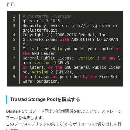
ます。
# glusterfs --version
glusterfs 
3.10
.5
Repository revision: git://git.gluster.or
g/glusterfs.git
Copyright (c) 
2006
-2016
 Red Hat, Inc. 
GlusterFS comes 
with
 ABSOLUTELY NO WARRANT
Y.
It is licensed 
to
 you under your choice 
of
the
 GNU Lesser
General Public License, 
version
3
or
any
 l
ater 
version
 (LGPLv3
or
 later), 
or
the
 GNU General Public Licen
se, 
version
2
 (GPLv2),
in
 all cases 
as
 published 
by
the
 Free Soft
ware Foundation.
Trusted Storage Poolを構成する
GlusterFSではノード同士が信頼関係を結ぶことで、ストレージ
プールを構成します。
このプール(≒ブリックの集まり)からボリュームの切り出しを行