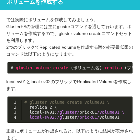
ボリュームを作成する
では実際にボリュームを作成してみましょう。
GlusterFSの管理には主にglusterコマンドを通して行います。ボ
リュームを作成するので、gluster volume createコマンドセット
を利用します。
2つのブリックでReplicated Volumeを作成する際の必要最低限の
コマンドは以下のようになります。
# 
gluster
volume
create
 (ボリューム名) 
replica
 (ブリ
local-sv01とlocal-sv02のブリックでReplicated Volumeを作成し
ます。
# gluster volume create volume01 \
  replica 
2
 \
  local-sv01:
/gluster/
brick01
/volume01 \
  local-sv02:/g
luster
/brick01/
volume01
正常にボリュームが作成されると、以下のように結果が表示され
ます。