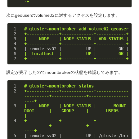
-+
次にgeouserのvolume02に対するアクセスを設定します。
# gluster-mountbroker add volume02 geouser
+-------------+-------------+------------+
|     NODE    | NODE STATUS | ADD STATUS |
+-------------+-------------+------------+
| remote-sv02 |          UP |         OK |
|  localhost  |          UP |         OK |
+-------------+-------------+------------+
設定が完了したのでmountbrokerの状態を確認してみます。
# gluster-mountbroker status
+-------------+-------------+-------------
----------+--------------+----------------
----+
|     NODE    | NODE STATUS |       MOUNT 
ROOT      |    GROUP     |       USERS        
|
+-------------+-------------+-------------
----------+--------------+----------------
----+
| remote-sv02 |          UP | /gluster/bri