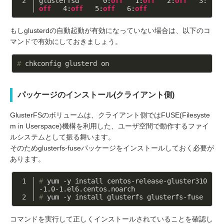
glusterfsd      
0
:
off
1
:
off
2
:
off
3
:
off
4
:
off
5
:
off
6
:
off
もしglusterdの自動起動が有効になっていない場合は、以下のコ
マンドで有効にしておきましょう。
#
 chkconfig glusterd on
パッケージのインストール(クライアント側)
GlusterFSのボリュームは、クライアント側ではFUSE(Filesyste
m in Userspace)機構を利用した、ユーザ空間で動作するファイ
ルシステムとして振る舞います。
そのためglusterfs-fuseパッケージをインストールしておく必要が
あります。
#
 yum -y install centos-release-gluster310
-1.0-1.el6.centos.noarch
#
 yum -y install glusterfs glusterfs-fuse
コマンドを実行して正しくインストールされていることを確認し