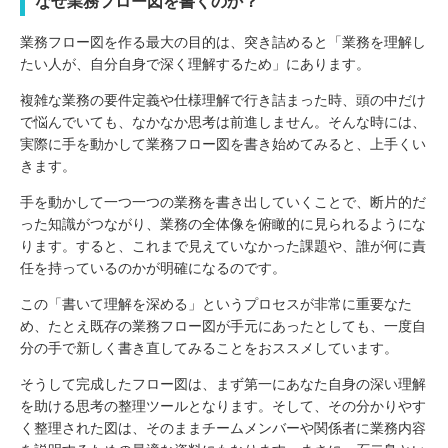
なぜ業務フロー図を書くのか？
業務フロー図を作る最大の目的は、突き詰めると「業務を理解し
たい人が、自分自身で深く理解するため」にあります。
複雑な業務の要件定義や仕様理解で行き詰まった時、頭の中だけ
で悩んでいても、なかなか思考は前進しません。そんな時には、
実際に手を動かして業務フロー図を書き始めてみると、上手くい
きます。
手を動かして一つ一つの業務を書き出していくことで、断片的だ
った知識がつながり、業務の全体像を俯瞰的に見られるようにな
ります。すると、これまで見えていなかった課題や、誰が何に責
任を持っているのかが明確になるのです。
この「書いて理解を深める」というプロセスが非常に重要なた
め、たとえ既存の業務フロー図が手元にあったとしても、一度自
分の手で新しく書き直してみることをおススメしています。
そうして完成したフロー図は、まず第一にあなた自身の深い理解
を助ける思考の整理ツールとなります。そして、その分かりやす
く整理された図は、そのままチームメンバーや関係者に業務内容