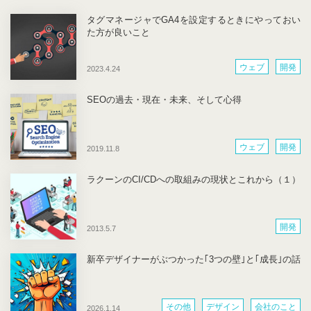
タグマネージャでGA4を設定するときにやっておい
た方が良いこと
ウェブ
開発
2023.4.24
SEOの過去・現在・未来、そして心得
ウェブ
開発
2019.11.8
ラクーンのCI/CDへの取組みの現状とこれから（１）
開発
2013.5.7
新卒デザイナーがぶつかった｢3つの壁｣と｢成長｣の話
その他
デザイン
会社のこと
2026.1.14