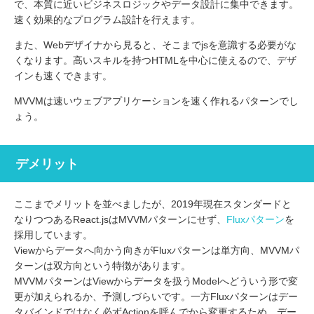
で、本質に近いビジネスロジックやデータ設計に集中できます。
速く効果的なプログラム設計を行えます。
また、Webデザイナから見ると、そこまでjsを意識する必要がな
くなります。高いスキルを持つHTMLを中心に使えるので、デザ
インも速くできます。
MVVMは速いウェブアプリケーションを速く作れるパターンでし
ょう。
デメリット
ここまでメリットを並べましたが、2019年現在スタンダードと
なりつつあるReact.jsはMVVMパターンにせず、
Fluxパターン
を
採用しています。
Viewからデータへ向かう向きがFluxパターンは単方向、MVVMパ
ターンは双方向という特徴があります。
MVVMパターンはViewからデータを扱うModelへどういう形で変
更が加えられるか、予測しづらいです。一方Fluxパターンはデー
タバインドではなく必ずActionを呼んでから変更するため、デー