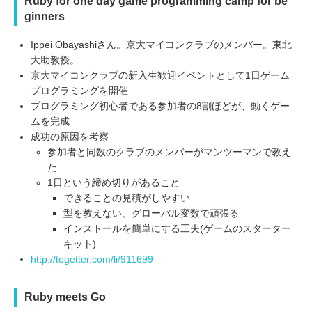
Ruby for one day game programming camp for be
ginners
Ippei Obayashiさん。京大マイコンクラブのメンバー。東北
大助教授。
京大マイコンクラブの新入生歓迎イベントとして1日ゲーム
プログラミングを開催
プログラミング初心者である参加者の8割ほどが、動くゲー
ムを完成
成功の原因を考察
参加者と同数のクラブのメンバーがマンツーマンで教え
た
1日という締め切りがあること
できることの見積がしやすい
型を教えない、グローバル変数で頑張る
インストールを簡単にする工夫(ゲームのスターター
キット)
http://togetter.com/li/911699
Ruby meets Go