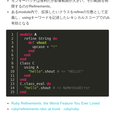
モンキーパッチは便利だが影響範囲が大きい。その範囲を制
限するのがRefinements。
あるmodule内で、拡張したいクラスをrefineの引数として定
義し、usingキーワードを記述したレキシカルスコープでのみ
有効となる
module
A
  refine String 
do
def
shout
      upcase + 
"!"
end
end
end
Class C
  using A
"hello"
.shout 
# => "HELLO!"
end
end
C.class_eval 
do
"hello"
.shout 
# => NoMethodError
end
Ruby Refinements: the Worst Feature You Ever Loved
ruby/refinements.rdoc at trunk · ruby/ruby