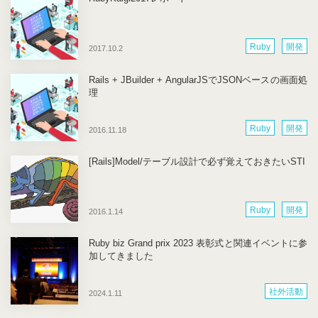
Ruby
開発
2017.10.2
Rails + JBuilder + AngularJSでJSONベースの画面処
理
Ruby
開発
2016.11.18
[Rails]Model/テーブル設計で必ず覚えておきたいSTI
Ruby
開発
2016.1.14
Ruby biz Grand prix 2023 表彰式と関連イベントに参
加してきました
社外活動
2024.1.11