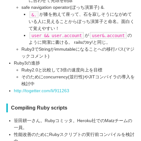
に合わせて先頭を削除
safe navigation operator(ぼっち演算子) &.
が膝を抱えて座って、石を寂しそうにながめて
&.
いる人に見えることからぼっち演算子と命名。面白く
て覚えやすい！
が
の
user && user.account
user&.account
ように簡潔に書ける。 railsのtry!と同じ。
Ruby3でStringがimmutableになることへの移行パス(マジ
ックコメント)
Ruby3の進捗
Ruby2.0と比較して3倍の速度向上を目標
そのためにconcurrency(並行性)やJITコンパイラの導入を
検討中
http://togetter.com/li/911263
Compiling Ruby scripts
笹田耕一さん。Rubyコミッタ。Heroku社でのMatzチームの
一員。
性能改善のためにRubyスクリプトの実行前コンパイルを検討