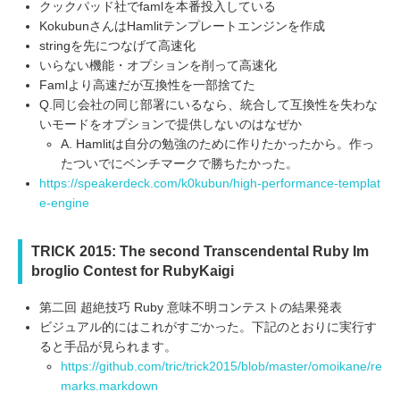
クックパッド社でfamlを本番投入している
KokubunさんはHamlitテンプレートエンジンを作成
stringを先につなげて高速化
いらない機能・オプションを削って高速化
Famlより高速だが互換性を一部捨てた
Q.同じ会社の同じ部署にいるなら、統合して互換性を失わな
いモードをオプションで提供しないのはなぜか
A. Hamlitは自分の勉強のために作りたかったから。作っ
たついでにベンチマークで勝ちたかった。
https://speakerdeck.com/k0kubun/high-performance-templat
e-engine
TRICK 2015: The second Transcendental Ruby Im
broglio Contest for RubyKaigi
第二回 超絶技巧 Ruby 意味不明コンテストの結果発表
ビジュアル的にはこれがすごかった。下記のとおりに実行す
ると手品が見られます。
https://github.com/tric/trick2015/blob/master/omoikane/re
marks.markdown