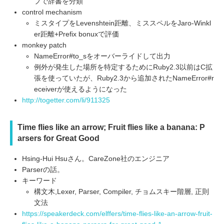
プで辞書を分類
control mechanism
ミスタイプをLevenshtein距離、ミススペルをJaro-Winkl
er距離+Prefix bonuxで評価
monkey patch
NameError#to_sをオーバーライドして出力
例外が発生した場所を特定するためにRuby2.3以前はC拡
張を使っていたが、Ruby2.3から追加されたNameError#r
eceiverが使えるようになった
http://togetter.com/li/911325
Time flies like an arrow; Fruit flies like a banana: P
arsers for Great Good
Hsing-Hui Hsuさん。CareZone社のエンジニア
Parserの話。
キーワード
構文木,Lexer, Parser, Compiler, チョムスキー階層, 正則
文法
https://speakerdeck.com/elffers/time-flies-like-an-arrow-fruit-