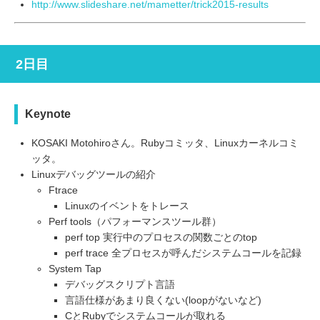
http://www.slideshare.net/mametter/trick2015-results
2日目
Keynote
KOSAKI Motohiroさん。Rubyコミッタ、Linuxカーネルコミ
ッタ。
Linuxデバッグツールの紹介
Ftrace
Linuxのイベントをトレース
Perf tools（パフォーマンスツール群）
perf top 実行中のプロセスの関数ごとのtop
perf trace 全プロセスが呼んだシステムコールを記録
System Tap
デバッグスクリプト言語
言語仕様があまり良くない(loopがないなど)
CとRubyでシステムコールが取れる