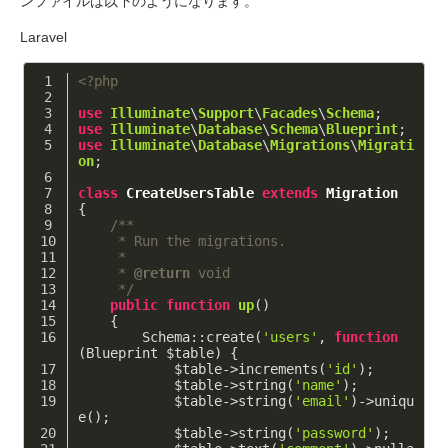
ンファイルは以下のようになります。
Laravel
<?php
use
Illuminate
\
Support
\
Facades
\
Schema
;
use
Illuminate
\
Database
\
Schema
\
Blueprint
;
use
Illuminate
\
Database
\
Migrations
\
Migrati
on
;
class
CreateUsersTable
extends
Migration
{
/**
     * Run the migrations.
     *
     * 
@return
 void
     */
public
function
up
()
    {
        Schema::create(
'users'
, 
function
(Blueprint $table)
{
            $table->increments(
'id'
);
            $table->string(
'name'
);
            $table->string(
'email'
)->uniqu
e();
            $table->string(
'password'
);