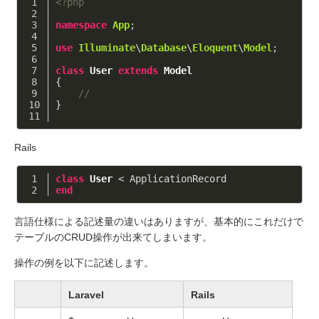
<?php
namespace
App
;
use
Illuminate
\
Database
\
Eloquent
\
Model
;
class
User
extends
Model
{
//
}
Rails
class
User
 < ApplicationRecord
end
言語仕様による記述量の違いはありますが、基本的にこれだけで
テーブルのCRUD操作が出来てしまいます。
操作の例を以下に記述します。
Laravel
Rails