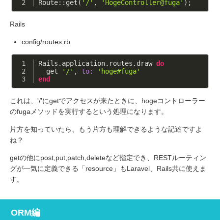
Route::get(
'/'
, 
'HogeController@fuga'
);
Rails
config/routes.rb
Rails.application.routes.draw 
do
  get 
'/'
, 
to:
'hoge#fuga'
end
これは、'/'にgetでアクセスが来たときに、hogeコントローラー
のfugaメソッドを実行するという処理になります。
片方を知っていたら、もう片方も理解できるような記述ですよ
ね？
getの他にpost,put,patch,deleteなど指定でき、RESTルーティン
グが一気に定義できる「resource」もLaravel、Rails共に使えま
す。
ORM編