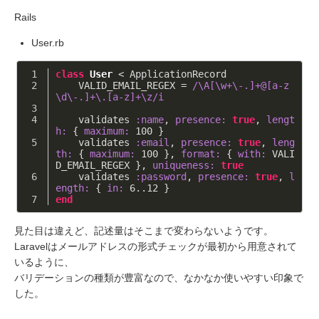
Rails
User.rb
class
User
 < ApplicationRecord
    VALID_EMAIL_REGEX = 
/\A[\w+\-.]+@[a-z
\d\-.]+\.[a-z]+\z/i
    validates 
:name
, 
presence:
true
, 
lengt
h:
 { 
maximum:
100
 }
    validates 
:email
, 
presence:
true
, 
leng
th:
 { 
maximum:
100
 }, 
format:
 { 
with:
 VALI
D_EMAIL_REGEX }, 
uniqueness:
true
    validates 
:password
, 
presence:
true
, 
l
ength:
 { 
in:
6
..
12
 }
end
見た目は違えど、記述量はそこまで変わらないようです。
Laravelはメールアドレスの形式チェックが最初から用意されて
いるように、
バリデーションの種類が豊富なので、なかなか使いやすい印象で
した。