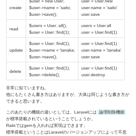
$user = new User;
user = User.new
create
$user->name = 'saito;
user.name = 'saito'
$user->save();
user.save
$users = User::all();
users = User.all
read
$user = User::find(1);
user = User.find(1)
$user = User::find(1);
user = User.find(1)
update
$user->name = 'tanaka;
user.name = 'tanaka'
$user->save();
user.save
$user = User::find(1);
user = User.find(1)
delete
$user->delete();
user.destroy
非常に似ていますね。
他にもたくさん書き方はありますが、大体は同じような書き方が
できると思います。
このあたりの機能の違いとしては、Laravelには
論理削除機能
が標準搭載されているということでしょうか。
Railsではgemを入れれば実現はできます。
標準搭載ということはLaravelのバージョンアップによって不意