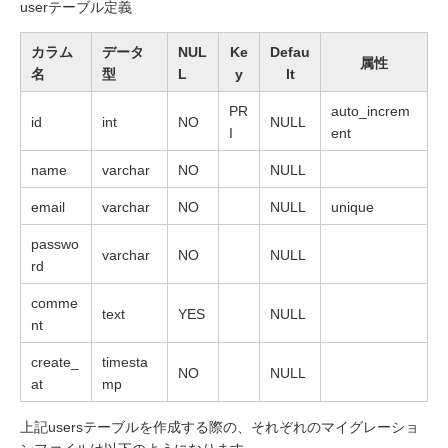
userテーブル定義
カラム
データ
NUL
Ke
Defau
属性
名
型
L
y
lt
PR
auto_increm
id
int
NO
NULL
I
ent
name
varchar
NO
NULL
email
varchar
NO
NULL
unique
passwo
varchar
NO
NULL
rd
comme
text
YES
NULL
nt
create_
timesta
NO
NULL
at
mp
上記usersテーブルを作成する際の、それぞれのマイグレーショ