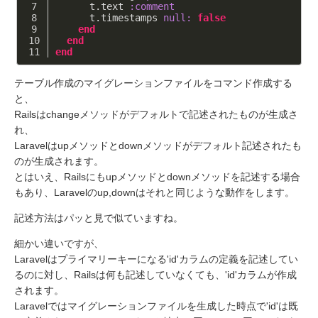
      t.text 
:comment
      t.timestamps 
null:
false
end
end
end
テーブル作成のマイグレーションファイルをコマンド作成する
と、
Railsはchangeメソッドがデフォルトで記述されたものが生成さ
れ、
Laravelはupメソッドとdownメソッドがデフォルト記述されたも
のが生成されます。
とはいえ、Railsにもupメソッドとdownメソッドを記述する場合
もあり、Laravelのup,downはそれと同じような動作をします。
記述方法はパッと見で似ていますね。
細かい違いですが、
Laravelはプライマリーキーになる'id'カラムの定義を記述してい
るのに対し、Railsは何も記述していなくても、'id'カラムが作成
されます。
Laravelではマイグレーションファイルを生成した時点で'id'は既