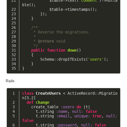
            $table->text(
'comment'
)->nulla
ble();
            $table->timestamps();
        });
    }
/**
     * Reverse the migrations.
     *
     * 
@return
 void
     */
public
function
down
()
    {
        Schema::dropIfExists(
'users'
);
    }
}
Rails
class
CreateUsers
 < ActiveRecord::Migratio
n[5.2]
def
change
    create_table 
:users
do
|t|
      t.string 
:name
, 
null:
false
      t.string 
:email
, 
unique:
true
, 
null:
false
      t.string 
:password
, 
null:
false