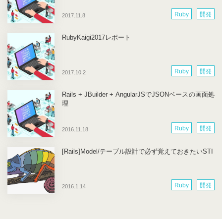
Ruby
開発
2017.11.8
RubyKaigi2017レポート
Ruby
開発
2017.10.2
Rails + JBuilder + AngularJSでJSONベースの画面処
理
Ruby
開発
2016.11.18
[Rails]Model/テーブル設計で必ず覚えておきたいSTI
Ruby
開発
2016.1.14