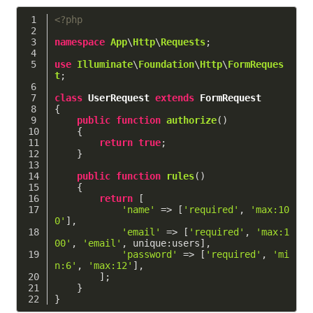
<?php
namespace
App
\
Http
\
Requests
;
use
Illuminate
\
Foundation
\
Http
\
FormReques
t
;
class
UserRequest
extends
FormRequest
{
public
function
authorize
()
    {
return
true
;
    }
public
function
rules
()
    {
return
 [
'name'
 => [
'required'
, 
'max:10
0'
],
'email'
 => [
'required'
, 
'max:1
00'
, 
'email'
, unique:users],
'password'
 => [
'required'
, 
'mi
n:6'
, 
'max:12'
],
        ];
    }
}