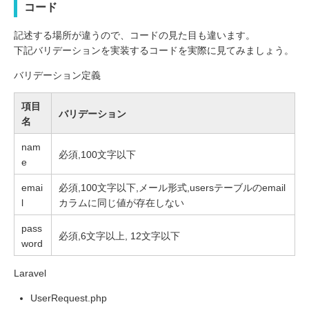
コード
記述する場所が違うので、コードの見た目も違います。
下記バリデーションを実装するコードを実際に見てみましょう。
バリデーション定義
項目
バリデーション
名
nam
必須,100文字以下
e
emai
必須,100文字以下,メール形式,usersテーブルのemail
l
カラムに同じ値が存在しない
pass
必須,6文字以上, 12文字以下
word
Laravel
UserRequest.php