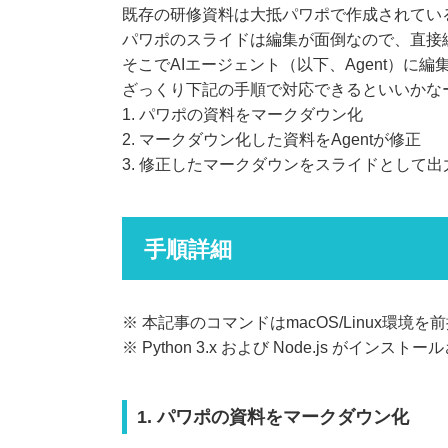
既存の研修資料は大抵パワポで作成されてい
パワポのスライドは編集が面倒なので、直接
そこでAIエージェント（以下、Agent）
ざっくり下記の手順で対応できるといいかな
1. パワポの資料をマークダウン化
2. マークダウン化した資料をAgentが修正
3. 修正したマークダウンをスライドとして出
手順詳細
※ 本記事のコマンドはmacOS/Linux環境
※ Python 3.x および Node.js がイン
1. パワポの資料をマークダウン化