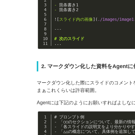
- 
箇条書き1
- 
箇条書き2
![
スライド内の画像
](
./images/image1
---
# 次のスライド
...
2. マークダウン化した資料をAgent
マークダウン化した際にスライドのコメント
まぁこれくらいは許容範囲。
Agentには下記のようにお願いすればよしな
# プロンプト例
-
 「○○のセクションについて、最新の情
-
 「各スライドの説明文をより分かりや
-
 「△△の概念について、具体例を追加し