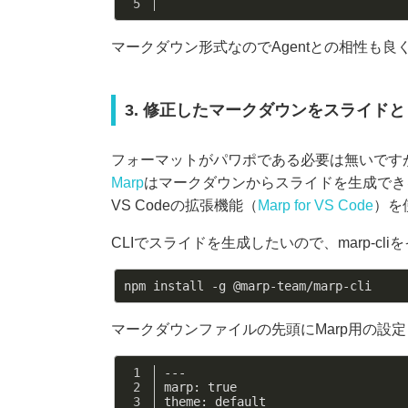
マークダウン形式なのでAgentとの相性も
3. 修正したマークダウンをスライド
フォーマットがパワポである必要は無いです
Marp
はマークダウンからスライドを生成でき
VS Codeの拡張機能（
Marp for VS Code
）を
CLIでスライドを生成したいので、marp-cl
マークダウンファイルの先頭にMarp用の設定（fr
---
marp: true
theme: default