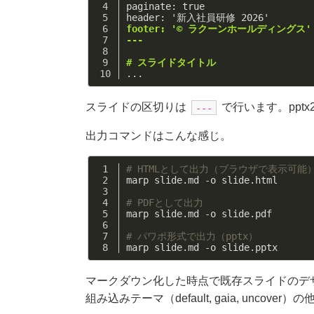
paginate: true
header: '新入社員研修 2026'
footer: '© ラクーンホールディングス'
---
# スライドタイトル
...
スライドの区切りは
で行います。ppt
---
出力コマンドはこんな感じ。
# HTMLとして出力（ブラウザで表示可能
marp slide.md -o slide.html
# PDFとして出力
marp slide.md -o slide.pdf
# パワポ形式で出力（pptx）
marp slide.md -o slide.pptx
マークダウン化した時点で既存スライドのデ
組み込みテーマ（default, gaia, unco