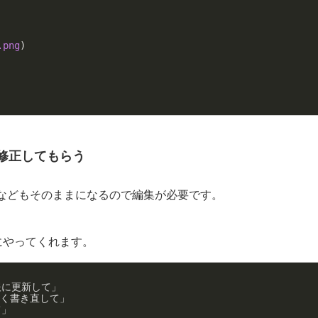
.png
)
に修正してもらう
などもそのままになるので編集が必要です。
にやってくれます。
報に更新して」
すく書き直して」
て」