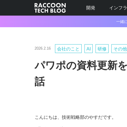
開発
インフ
一緒
2026.2.16
会社のこと
AI
研修
その他
パワポの資料更新
話
こんにちは、技術戦略部のやすだです。