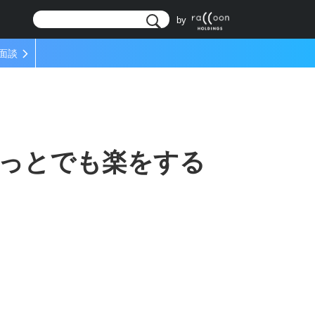
リ
by
面談
っとでも楽をする