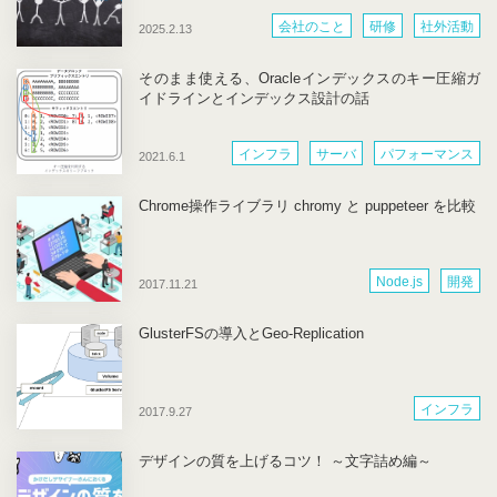
会社のこと
研修
社外活動
2025.2.13
部内活動
開発
そのまま使える、Oracleインデックスのキー圧縮ガ
イドラインとインデックス設計の話
インフラ
サーバ
パフォーマンス
2021.6.1
開発
Chrome操作ライブラリ chromy と puppeteer を比較
Node.js
開発
2017.11.21
GlusterFSの導入とGeo-Replication
インフラ
2017.9.27
デザインの質を上げるコツ！ ～文字詰め編～