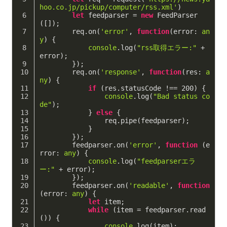
hoo.co.jp/pickup/computer/rss.xml'
)
let
 feedparser = 
new
 FeedParser
([]);
        req.on(
'error'
, 
function
(
error: 
an
y
) 
{
console
.log(
"rss取得エラー:"
 + 
error);
        });
        req.on(
'response'
, 
function
(
res: 
a
ny
) 
{
if
 (res.statusCode !== 
200
) {
console
.log(
"Bad status co
de"
);
            } 
else
 {
                req.pipe(feedparser);
            }
        });
        feedparser.on(
'error'
, 
function
 (
e
rror: 
any
) 
{
console
.log(
"feedparserエラ
ー:"
 + error);
        });
        feedparser.on(
'readable'
, 
function
(
error: 
any
) 
{
let
 item;
while
 (item = feedparser.read
()) {
console
.log(item);