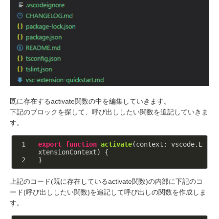
既に存在するactivate関数の中を編集していきます。
下記のブロックを探して、呼び出ししたい関数を追記していきま
す。
export
function
activate
(
context: vscode.E
xtensionContext
) 
{
}
上記のコード(既に存在しているactivate関数)の内部に下記のコ
ード(呼び出ししたい関数)を追記して呼び出しの関数を作成しま
す。