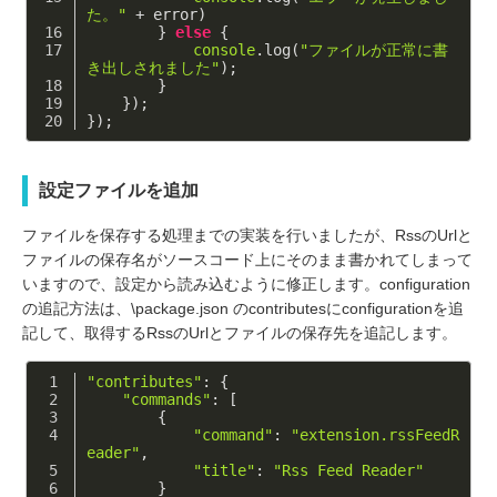
た。"
 + error)
        } 
else
 {
console
.log(
"ファイルが正常に書
き出しされました"
);
        }
    });
});
設定ファイルを追加
ファイルを保存する処理までの実装を行いましたが、RssのUrlと
ファイルの保存名がソースコード上にそのまま書かれてしまって
いますので、設定から読み込むように修正します。configuration
の追記方法は、\package.json のcontributesにconfigurationを追
記して、取得するRssのUrlとファイルの保存先を追記します。
"contributes"
: {
"commands"
: [
        {
"command"
: 
"extension.rssFeedR
eader"
,
"title"
: 
"Rss Feed Reader"
        }