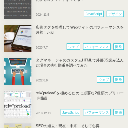
JavaScript
デザイン
2024.11.5
広告タグを整理してWebサイトのパフォーマンスを
改善した話
ウェブ
パフォーマンス
開発
2023.7.7
タグマネージャのカスタムHTMLで外部JS読み込ん
だ場合の実行順番を調べてみた
ウェブ
開発
2022.8.9
rel=”preload”を極めるために必要な2種類のプリロー
ド機能
JavaScript
パフォーマンス
開発
2019.12.12
SEOの過去・現在・未来、そして心得