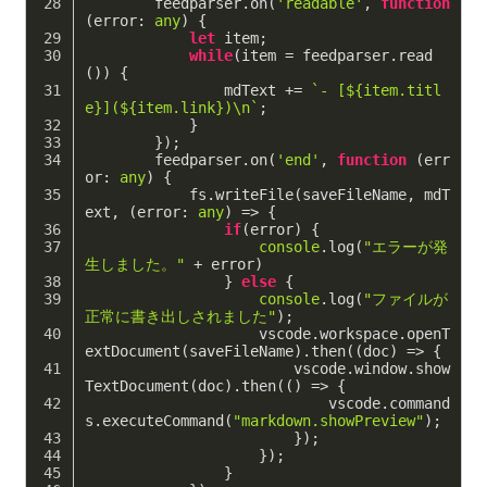
        feedparser.on(
'readable'
, 
function
(
error: 
any
) 
{
let
 item;
while
(item = feedparser.read
()) {
                mdText += 
`- [
${item.titl
e}
](
${item.link}
)\n`
;
            }
        });
        feedparser.on(
'end'
, 
function
 (
err
or: 
any
) 
{
            fs.writeFile(saveFileName, mdT
ext, 
(
error: 
any
) =>
 {
if
(error) {
console
.log(
"エラーが発
生しました。"
 + error)
                } 
else
 {
console
.log(
"ファイルが
正常に書き出しされました"
);
                    vscode.workspace.openT
extDocument(saveFileName).then(
(
doc
) =>
 {
                        vscode.window.show
TextDocument(doc).then(
()
 =>
 {
                            vscode.command
s.executeCommand(
"markdown.showPreview"
);
                        });
                    });
                }