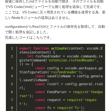
最後に保存したmdファイルを自動で開き、そのファイルを自動
でVS Codeのmdビューワーでも開く処理を追加して完成です。
ここでは、VS Codeに元々用意されている機能を使用する為、新
しいNodeモジュールの追加はありません。
configurationからRssのUrlとファイルの保存先を取得して、自動
で開く処理を追記しました。
完成したコードはこちらです。
export
function
activate
(
context: vscode.E
xtensionContext
) 
{
let
 rssfeedreader = vscode.commands.re
gisterCommand(
'extension.rssFeedReader'
, 
()
 =>
 {
const
 config = vscode.workspace.ge
tConfiguration(
'rssfeedreader'
);
const
 saveFileName = config.genera
l.saveFileName;
const
 rssUrl = config.general.rssU
rl;
const
 FeedParser = 
require
(
'feedpa
rser'
);
const
 request = 
require
(
'reques
t'
);
const
 fs = 
require
(
'fs'
);