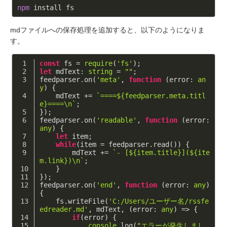
npm
 install fs
mdファイルへの保存処理を追加すると、以下のようになりま
す。
const
 fs = 
require
(
'fs'
);
let
 mdText: 
string
 = 
""
;
feedparser.on(
'meta'
, 
function
 (
error: 
an
y
) 
{
    mdText += 
`====
${feedparser.meta.titl
e}
====\n`
;
});
feedparser.on(
'readable'
, 
function
 (
error: 
any
) 
{
let
 item;
while
(item = feedparser.read()) {
        mdText += 
`- [
${item.title}
](
${ite
m.link}
)\n`
;
    }
});
feedparser.on(
'end'
, 
function
 (
error: 
any
) 
{
    fs.writeFile(
'C:/Users/ユーザー名/rssfe
edreader.md'
, mdText, 
(
error: 
any
) =>
 {
if
(error) {
console
.log(
"エラーが発生しまし