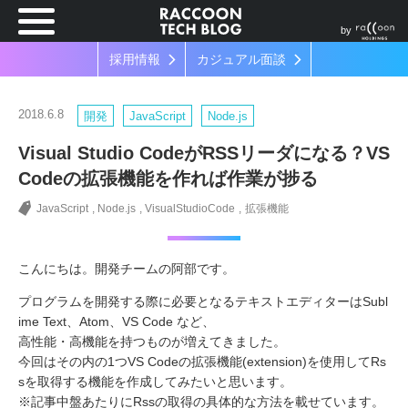
by
採用情報
カジュアル面談
2018.6.8
開発
JavaScript
Node.js
Visual Studio CodeがRSSリーダになる？VS
Codeの拡張機能を作れば作業が捗る
JavaScript
Node.js
VisualStudioCode
拡張機能
こんにちは。開発チームの阿部です。
プログラムを開発する際に必要となるテキストエディターはSubl
ime Text、Atom、VS Code など、
高性能・高機能を持つものが増えてきました。
今回はその内の1つVS Codeの拡張機能(extension)を使用してRs
sを取得する機能を作成してみたいと思います。
※記事中盤あたりにRssの取得の具体的な方法を載せています。