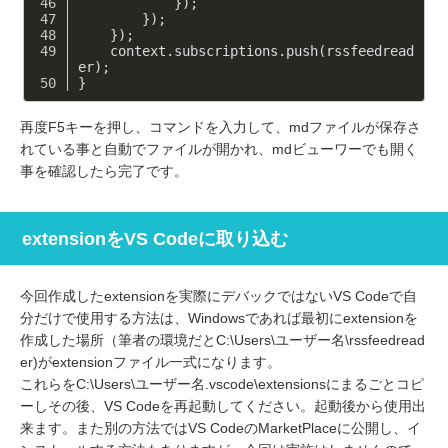
            });
        });
    });
    context.subscriptions.push(rssfeedread
er);
}
再度F5キーを押し、コマンドを入力して、mdファイルが保存さ
れている事と自動でファイルが開かれ、mdビューワーでも開く
事を確認したら完了です。
extensionをVS Codeに取り込む
今回作成したextensionを実際にデバックではないVS Codeで自
分だけで使用する方法は、Windowsであれば最初にextensionを
作成した場所（筆者の環境だとC:\Users\ユーザー名\rssfeedread
er)がextensionファイル一式になります。
これらをC:\Users\ユーザー名.vscode\extensionsにまるごとコピ
ーしその後、VS Codeを再起動してください。起動後から使用出
来ます。また別の方法ではVS CodeのMarketPlaceに公開し、イ