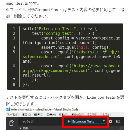
nsion.test.ts です。
※ファイル上部のimport * as ～はテスト内容の必要に応じて、追
加・削除してください。
suite(
"Extension Tests"
, () => {
    test(
"config test"
, () => {
        const config = vscode.workspace.ge
tConfiguration('rssfeedreader')
;
        assert.notEqual(
null
, config)
;
        assert.equal(
"C:/Users/ユーザー名/r
ssfeedreader.md"
, config.general.saveFileN
ame)
;
        assert.equal(
"https://news.yahoo.c
o.jp/pickup/computer/rss.xml"
, config.gene
ral.rssUrl)
;
    })
;
})
;
テストを実行するにはデバックタブを開き、Extention Tests を選
択し実行します。