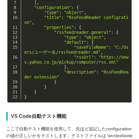
    ],
"configuration"
: {
"type"
: 
"object"
,
"title"
: 
"RssFeedReader configrati
on"
,
"properties"
: {
"rssfeedreader.general"
: {
"type"
: 
"object"
,
"default"
: {
"saveFileName"
: 
"C:/Us
ers/ユーザー名/rssfeedreader.md"
,
"rssUrl"
: 
"https://new
s.yahoo.co.jp/pickup/computer/rss.xml"
                },
"description"
: 
"RssFeedRea
der extension"
            }
        }
    }
}
VS Code自動テスト機能
ここで自動テスト機能を使用して、先ほど追記したconfiguration
の値が正しいかをテストします。テストファイルは \src\test\exte