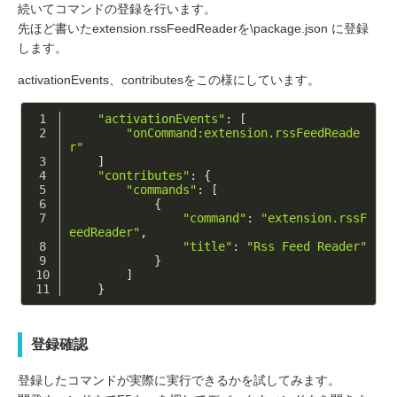
続いてコマンドの登録を行います。
先ほど書いたextension.rssFeedReaderを\package.json に登録
します。
activationEvents、contributesをこの様にしています。
"activationEvents"
: [
"onCommand:extension.rssFeedReade
r"
    ]
"contributes"
: {
"commands"
: [
            {
"command"
: 
"extension.rssF
eedReader"
,
"title"
: 
"Rss Feed Reader"
            }
        ]
    }
登録確認
登録したコマンドが実際に実行できるかを試してみます。