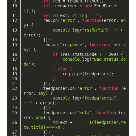
let
 req = request(rssUrl);
let
 feedparser = 
new
 FeedParser
([]);
let
 mdText: 
string
 = 
""
;
        req.on(
'error'
, 
function
(
error: 
an
y
) 
{
console
.log(
"rss取得エラー:"
 + 
error);
        });
        req.on(
'response'
, 
function
(
res: 
a
ny
) 
{
if
 (res.statusCode !== 
200
) {
console
.log(
"Bad status co
de"
);
            } 
else
 {
                req.pipe(feedparser);
            }
        });
        feedparser.on(
'error'
, 
function
 (
e
rror: 
any
) 
{
console
.log(
"feedparserエラ
ー:"
 + error);
        });
        feedparser.on(
'meta'
, 
function
 (
er
ror: 
any
) 
{
            mdText += 
`====
${feedparser.me
ta.title}
====\n`
;
        });