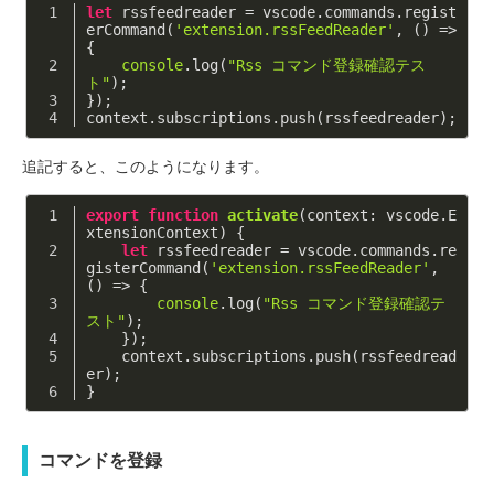
let
 rssfeedreader = vscode.commands.regist
erCommand(
'extension.rssFeedReader'
, 
()
 =>
{
console
.log(
"Rss コマンド登録確認テス
ト"
);
});
context.subscriptions.push(rssfeedreader);
追記すると、このようになります。
export
function
activate
(
context: vscode.E
xtensionContext
) 
{
let
 rssfeedreader = vscode.commands.re
gisterCommand(
'extension.rssFeedReader'
, 
()
 =>
 {
console
.log(
"Rss コマンド登録確認テ
スト"
);
    });
    context.subscriptions.push(rssfeedread
er);
}
コマンドを登録