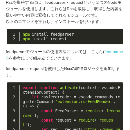
Rssを取得するには、feedparser・requestという２つのNodeモ
ジュールを使用します。これらはRssを取得し、取得した内容を
扱いやすい内容に変換してくれるモジュールです。
以下のコマンドを実行し、インストールを行います。
npm
 install feedparser
npm
 install request
feedparserモジュールの使用方法については、こちら(
feedparse
r
)を参考にして組み立てていきます。
feedparser・requestを使用したRssの取得ロジックを追加しま
す。
export
function
activate
(
context: vscode.E
xtensionContext
) 
{
let
 rssfeedreader = vscode.commands.re
gisterCommand(
'extension.rssFeedReader'
, 
()
 =>
 {
const
 FeedParser = 
require
(
'feedpa
rser'
);
const
 request = 
require
(
'reques
t'
);
let
 req = request(
'https://news.ya