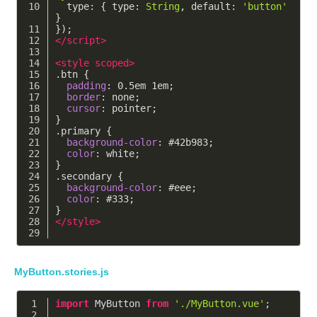
type
: { 
type
: 
String
, 
default
: 
'button'
}
});
</
script
>
<
style
scoped
>
.btn
 {
padding
: 
0.5em
1em
;
border
: none;
cursor
: pointer;
}
.primary
 {
background-color
: 
#42b983
;
color
: white;
}
.secondary
 {
background-color
: 
#eee
;
color
: 
#333
;
}
</
style
>
MyButton.stories.js
import
 MyButton 
from
'./MyButton.vue'
;