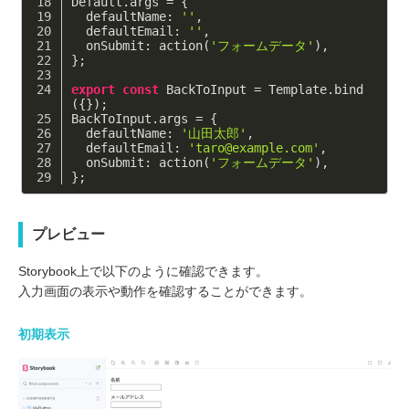
Default.args = {
defaultName
: 
''
,
defaultEmail
: 
''
,
onSubmit
: action(
'フォームデータ'
),
};
export
const
 BackToInput = Template.bind
({});
BackToInput.args = {
defaultName
: 
'山田太郎'
,
defaultEmail
: 
'taro@example.com'
,
onSubmit
: action(
'フォームデータ'
),
};
プレビュー
Storybook上で以下のように確認できます。
入力画面の表示や動作を確認することができます。
初期表示