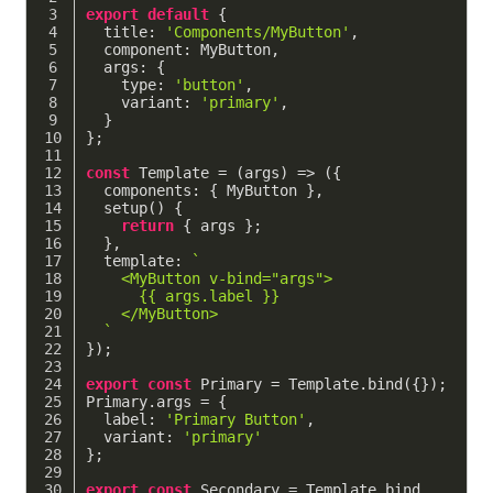
export
default
 {
title
: 
'Components/MyButton'
,
component
: MyButton,
args
: {
type
: 
'button'
,
variant
: 
'primary'
,
  }
};
const
 Template = 
(
args
) =>
 ({
components
: { MyButton },
  setup() {
return
 { args };
  },
template
: 
`
    <MyButton v-bind="args">
      {{ args.label }}
    </MyButton>
  `
});
export
const
 Primary = Template.bind({});
Primary.args = {
label
: 
'Primary Button'
,
variant
: 
'primary'
};
export
const
 Secondary = Template.bind