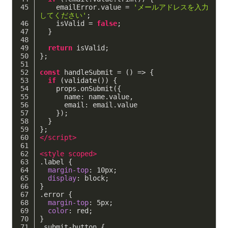
    emailError.value = 
'メールアドレスを入力
してください'
;
    isValid = 
false
;
  }
return
 isValid;
};
const
 handleSubmit = 
()
 =>
 {
if
 (validate()) {
    props.onSubmit({
name
: name.value,
email
: email.value
    });
  }
};
</
script
>
<
style
scoped
>
.label
 {
margin-top
: 
10px
;
display
: block;
}
.error
 {
margin-top
: 
5px
;
color
: red;
}
.submit-button
 {