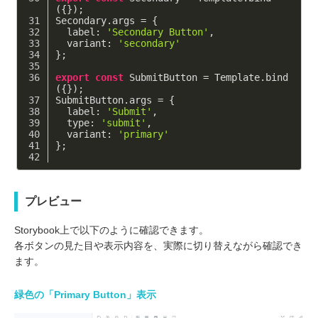
({});
Secondary.args = {
label
: 
'Secondary Button'
,
variant
: 
'secondary'
};
export
const
 SubmitButton = Template.bind
({});
SubmitButton.args = {
label
: 
'Submit'
,
type
: 
'submit'
,
variant
: 
'primary'
};
プレビュー
Storybook上で以下のように確認できます。
各ボタンの見た目や表示内容を、実際に切り替えながら確認でき
ます。
緑色の「Primary Button」表示