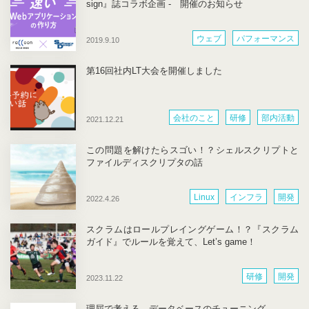
sign』誌コラボ企画 - 開催のお知らせ
ウェブ
パフォーマンス
2019.9.10
会社のこと
研修
社外活動
第16回社内LT大会を開催しました
開発
会社のこと
研修
部内活動
2021.12.21
この問題を解けたらスゴい！？シェルスクリプトと
ファイルディスクリプタの話
Linux
インフラ
開発
2022.4.26
スクラムはロールプレイングゲーム！？『スクラム
ガイド』でルールを覚えて、Let’s game！
研修
開発
2023.11.22
理屈で考える、データベースのチューニング