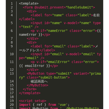
<template>
<
form
 @
submit.prevent
=
"handleSubmit"
>
<
div
>
<
label
for
=
"name"
class
=
"label"
>
名前
</
label
>
<
input
id
=
"name"
v-model
=
"name"
type
=
"text"
 />
<
p
v-if
=
"nameError"
class
=
"error"
>
{{ 
nameError }}
</
p
>
</
div
>
<
div
>
<
label
for
=
"email"
class
=
"label"
>
メ
ールアドレス
</
label
>
<
input
id
=
"email"
v-model
=
"email"
ty
pe
=
"email"
 />
<
p
v-if
=
"emailError"
class
=
"error"
>
{{ emailError }}
</
p
>
</
div
>
<
MyButton
type
=
"submit"
variant
=
"prima
ry"
class
=
"submit-button"
>
      確認画面へ
</
MyButton
>
</
form
>
</
template
>
<
script
setup
>
import
 { ref } 
from
'vue'
;
import
 MyButton 
from
'../MyButton/MyButto