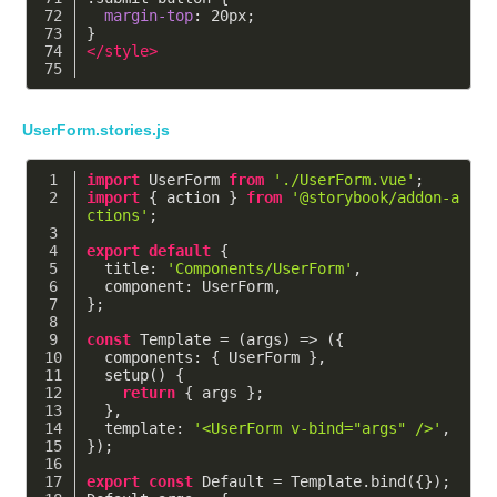
margin-top
: 
20px
;
}
</
style
>
UserForm.stories.js
import
 UserForm 
from
'./UserForm.vue'
;
import
 { action } 
from
'@storybook/addon-a
ctions'
;
export
default
 {
title
: 
'Components/UserForm'
,
component
: UserForm,
};
const
 Template = 
(
args
) =>
 ({
components
: { UserForm },
  setup() {
return
 { args };
  },
template
: 
'<UserForm v-bind="args" />'
,
});
export
const
 Default = Template.bind({});