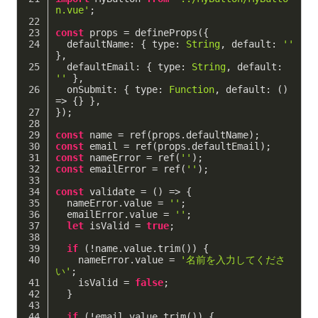
n.vue'
;
const
 props = defineProps({
defaultName
: { 
type
: 
String
, 
default
: 
''
},
defaultEmail
: { 
type
: 
String
, 
default
: 
''
 },
onSubmit
: { 
type
: 
Function
, 
default
: 
()
=>
 {} },
});
const
 name = ref(props.defaultName);
const
 email = ref(props.defaultEmail);
const
 nameError = ref(
''
);
const
 emailError = ref(
''
);
const
 validate = 
()
 =>
 {
  nameError.value = 
''
;
  emailError.value = 
''
;
let
 isValid = 
true
;
if
 (!name.value.trim()) {
    nameError.value = 
'名前を入力してくださ
い'
;
    isValid = 
false
;
  }
if
 (!email.value.trim()) {