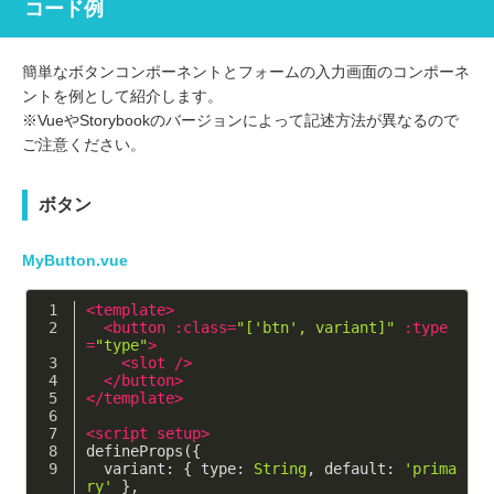
コード例
簡単なボタンコンポーネントとフォームの入力画面のコンポーネ
ントを例として紹介します。
※VueやStorybookのバージョンによって記述方法が異なるので
ご注意ください。
ボタン
MyButton.vue
<
template
>
<
button
:class
=
"['btn', variant]"
:type
=
"type"
>
<
slot
 />
</
button
>
</
template
>
<
script
setup
>
defineProps({
variant
: { 
type
: 
String
, 
default
: 
'prima
ry'
 },